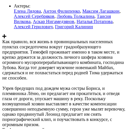
Актеры:
Елена Лядова
,
Антон Филипенко
,
Максим Лагашкин
,
Алексей Серебряков
,
Любовь Толкалина
,
Таисия
Вилкова
,
Аскар Нигамедзянов
,
Наталья Потапова
,
Алексей Герилович
,
Григорий Калинин
Как правило, вся жизнь в провинциальных населенных
пунктах сосредоточена вокруг градообразующего
предприятия. Тимофей проживает именно в таком месте, и
крепко держится за должность личного шофера хозяина
огромного мусороперерабатывающего комбината, господина
Зубова. Когда тот доверяет мужчине новенький Майбах,
сдержаться и не похвастаться перед родней Тима удержаться
не способен.
Узрев бредущих под дождем мужа сестры Бориса, и
племянника Лёню, он предлагает им прокатиться, и отведя
глаза от дороги, упускает машину в реку. Поскольку
возмущенный хозяин выставляет в качестве компенсации
совершенно неподъемную сумму, герои уже мылят веревочку,
однако продвинутый Леонид предлагает им снять
порнографический клип, и поучаствовать в конкурсе, с
огромным призом.