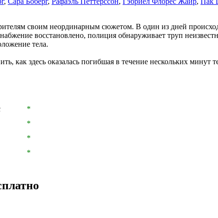
г
,
Сара Боберг
,
Рафаэль Петтерссон
,
Гэбриел Флорес Жаир
,
Пак 
рителям своим неординарным сюжетом. В один из дней происход
снабжение восстановлено, полиция обнаруживает труп неизвес
оложение тела.
ь, как здесь оказалась погибшая в течение нескольких минут те
с
*
*
*
*
сплатно