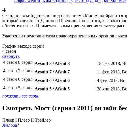
София Хелин
,
Ким Бодния
,
Туре Линдхардт
,
Даг Малмбер
Скандинавский детектив под названием «Мост» пон6равится з
который соединяет Данию и Швецию. После того, как электро
обстоятельствах. Примечательным преступления является расп
Удастся ли представителям правоохранительных органов выяснит
График выхода серий
4 сезон
свернуть
4 сезон 8 серия
Avsnitt 8 / Afsnit 8
18 фев 2018, В
4 сезон 7 серия
Avsnitt 7 / Afsnit 7
11 фев 2018, Вс
4 сезон 6 серия
Avsnitt 6 / Afsnit 6
4 фев 2018, Вс
4 сезон 5 серия
Avsnitt 5 / Afsnit 5
28 янв 2018, Вс
показать все серии
Смотреть Мост (сериал 2011) онлайн бе
Плеер I
Плеер II
Трейлер
Жалоба?