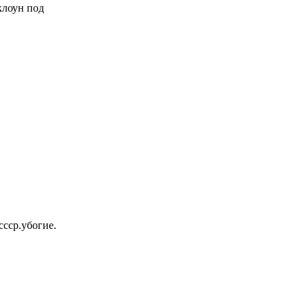
 клоун под
ссср.убогие.