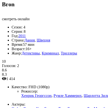
Bron
смотреть онлайн
Сезон:
4
Серия:
8
Год:
2011
Страна:
Дания
,
Швеция
Время:
57 мин
Возраст:
16+
Жанр:
Детективы
,
Криминал
,
Триллеры
10
Голосов:
2
8.6
8.3
1 414
Качество:
FHD (1080p)
Режиссер:
Хенрик Георгссон
,
Румле Хаммерих
,
Шарлотта Зил
Актеры: