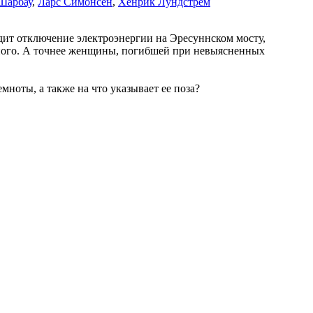
Шарбау
,
Ларс Симонсен
,
Хенрик Лундстрем
ит отключение электроэнергии на Эресуннском мосту,
тного. А точнее женщины, погибшей при невыясненных
мноты, а также на что указывает ее поза?