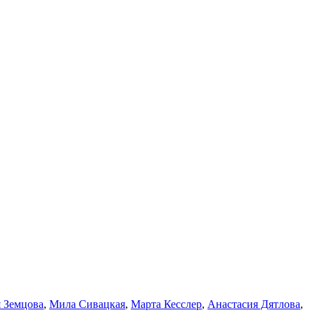
я Земцова
,
Мила Сивацкая
,
Марта Кесслер
,
Анастасия Дятлова
,