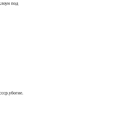
 клоун под
ссср.убогие.