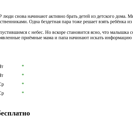
люди снова начинают активно брать детей из детского дома. Мн
венниками. Одна бездетная пара тоже решает взять ребёнка из 
пустившимся с небес. Но вскоре становится ясно, что малышка 
воявленные приёмные мама и папа начинают искать информацию
Чт
*
Чт
*
Ср
*
Ср
*
бесплатно