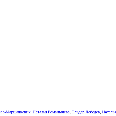
ова-Марцинкевич
,
Наталья Романычева
,
Эльдар Лебедев
,
Наталь