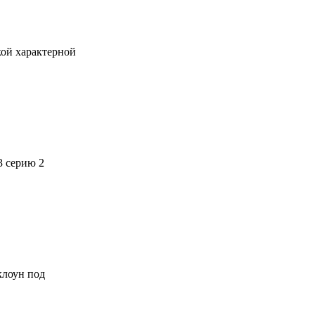
кой характерной
3 серию 2
 клоун под