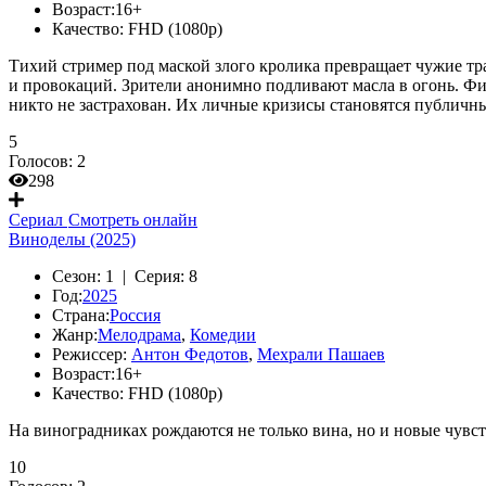
Возраст:
16+
Качество:
FHD (1080p)
Тихий стример под маской злого кролика превращает чужие тр
и провокаций. Зрители анонимно подливают масла в огонь. Фи
никто не застрахован. Их личные кризисы становятся публичн
5
Голосов:
2
298
Сериал
Смотреть онлайн
Виноделы (2025)
Сезон:
1 |
Серия:
8
Год:
2025
Страна:
Россия
Жанр:
Мелодрама
,
Комедии
Режиссер:
Антон Федотов
,
Мехрали Пашаев
Возраст:
16+
Качество:
FHD (1080p)
На виноградниках рождаются не только вина, но и новые чувст
10