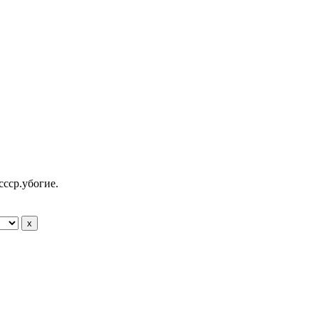
ссср.убогие.