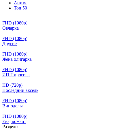
Аниме
Топ 50
FHD (1080p)
Овчарка
FHD (1080p)
Другие
FHD (1080p)
Жена олигарха
FHD (1080p)
ИП Пирогова
HD (720p)
Последний аксель
FHD (1080p)
Виноделы
FHD (1080p)
Ева, рожай!
Разделы