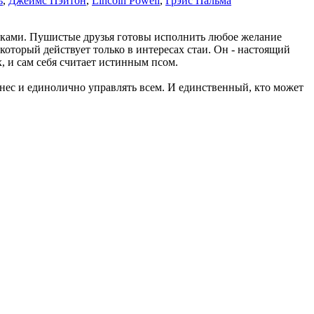
ь
,
Джеймс Пэйтон
,
Lincoln Powell
,
Грэйс Пальма
аками. Пушистые друзья готовы исполнить любое желание
оторый действует только в интересах стаи. Он - настоящий
, и сам себя считает истинным псом.
ес и единолично управлять всем. И единственный, кто может