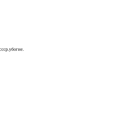
ссср.убогие.