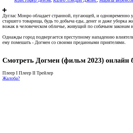
Кристофер Денэм
,
Калеб Лэндри Джонс
,
Мариза Беренсо
Дуглас Монро обладает странной, пугающей, и одновременно 
старшего товарища, будь то добыча еды, денег и даже уборка 
вожак в человеческом обличье, живущий по собачьим законам 
Однажды город подвергается преступному нападению влиятель
ему помешать - Догмен со своими преданными приятелями.
Смотреть Догмен (фильм 2023) онлайн 
Плеер I
Плеер II
Трейлер
Жалоба?