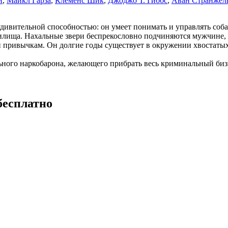
н
,
Майкл Гарза
,
Клеменс Шик
,
Джоджо Т. Гиббс
,
Аван Странжел
удивительной способностью: он умеет понимать и управлять соб
жилища. Нахальные звери беспрекословно подчиняются мужчине, к
и привычкам. Он долгие годы существует в окружении хвостатых
ного наркобарона, желающего прибрать весь криминальный бизн
бесплатно