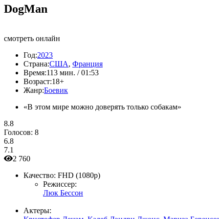
DogMan
смотреть онлайн
Год:
2023
Страна:
США
,
Франция
Время:
113 мин. / 01:53
Возраст:
18+
Жанр:
Боевик
«В этом мире можно доверять только собакам»
8.8
Голосов:
8
6.8
7.1
2 760
Качество:
FHD (1080p)
Режиссер:
Люк Бессон
Актеры: