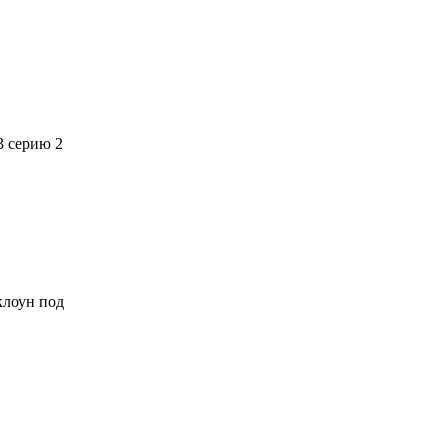
3 серию 2
 клоун под