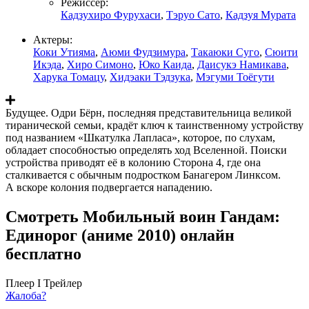
Режиссер:
Кадзухиро Фурухаси
,
Тэруо Сато
,
Кадзуя Мурата
Актеры:
Коки Утияма
,
Аюми Фудзимура
,
Такаюки Суго
,
Сюити
Икэда
,
Хиро Симоно
,
Юко Каида
,
Даисукэ Намикава
,
Харука Томацу
,
Хидэаки Тэдзука
,
Мэгуми Тоёгути
Будущее. Одри Бёрн, последняя представительница великой
тиранической семьи, крадёт ключ к таинственному устройству
под названием «Шкатулка Лапласа», которое, по слухам,
обладает способностью определять ход Вселенной. Поиски
устройства приводят её в колонию Сторона 4, где она
сталкивается с обычным подростком Банагером Линксом.
А вскоре колония подвергается нападению.
Смотреть Мобильный воин Гандам:
Единорог (аниме 2010) онлайн
бесплатно
Плеер I
Трейлер
Жалоба?