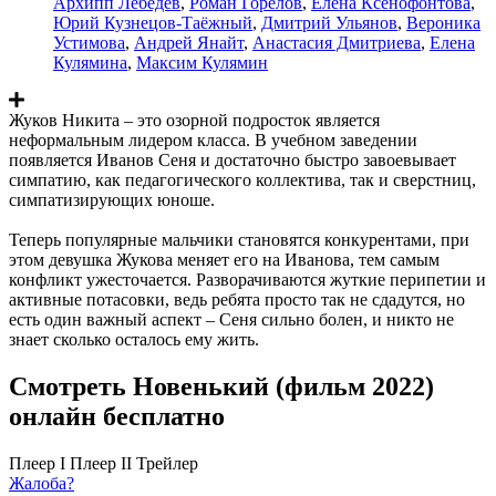
Архипп Лебедев
,
Роман Горелов
,
Елена Ксенофонтова
,
Юрий Кузнецов-Таёжный
,
Дмитрий Ульянов
,
Вероника
Устимова
,
Андрей Янайт
,
Анастасия Дмитриева
,
Елена
Кулямина
,
Максим Кулямин
Жуков Никита – это озорной подросток является
неформальным лидером класса. В учебном заведении
появляется Иванов Сеня и достаточно быстро завоевывает
симпатию, как педагогического коллектива, так и сверстниц,
симпатизирующих юноше.
Теперь популярные мальчики становятся конкурентами, при
этом девушка Жукова меняет его на Иванова, тем самым
конфликт ужесточается. Разворачиваются жуткие перипетии и
активные потасовки, ведь ребята просто так не сдадутся, но
есть один важный аспект – Сеня сильно болен, и никто не
знает сколько осталось ему жить.
Смотреть Новенький (фильм 2022)
онлайн бесплатно
Плеер I
Плеер II
Трейлер
Жалоба?