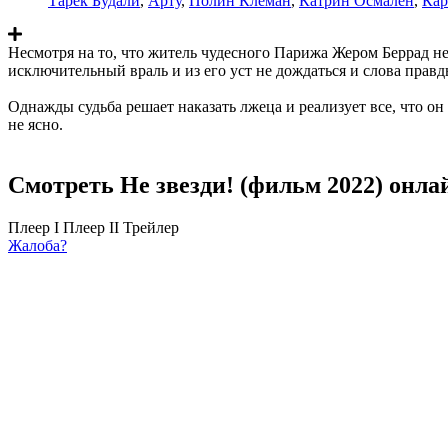
Тарек Будали
,
Арту
,
Полин Клеман
,
Катрин Осмален
,
Кар
Несмотря на то, что житель чудесного Парижа Жером Беррад нег
исключительный враль и из его уст не дождаться и слова правд
Однажды судьба решает наказать лжеца и реализует все, что он
не ясно.
Смотреть Не звезди! (фильм 2022) онла
Плеер I
Плеер II
Трейлер
Жалоба?