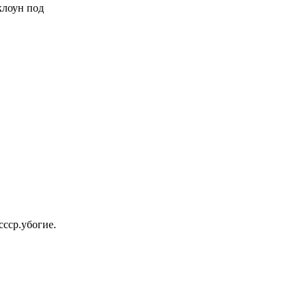
 клоун под
ссср.убогие.