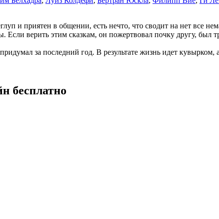
им Белхадра
,
Луиз Колдефи
,
Бертран Юскла
,
Филипп Вие
,
Ги Л
луп и приятен в общении, есть нечто, что сводит на нет все не
ы. Если верить этим сказкам, он пожертвовал почку другу, был 
 придумал за последний год. В результате жизнь идет кувырком, а
йн бесплатно