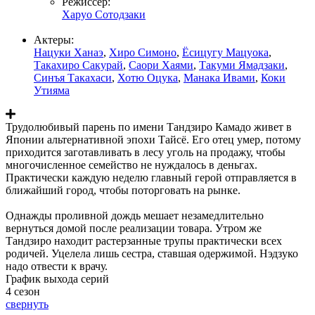
Режиссер:
Харуо Сотодзаки
Актеры:
Нацуки Ханаэ
,
Хиро Симоно
,
Ёсицугу Мацуока
,
Такахиро Сакурай
,
Саори Хаями
,
Такуми Ямадзаки
,
Синъя Такахаси
,
Хотю Оцука
,
Манака Ивами
,
Коки
Утияма
Трудолюбивый парень по имени Тандзиро Камадо живет в
Японии альтернативной эпохи Тайсё. Его отец умер, потому
приходится заготавливать в лесу уголь на продажу, чтобы
многочисленное семейство не нуждалось в деньгах.
Практически каждую неделю главный герой отправляется в
ближайший город, чтобы поторговать на рынке.
Однажды проливной дождь мешает незамедлительно
вернуться домой после реализации товара. Утром же
Тандзиро находит растерзанные трупы практически всех
родичей. Уцелела лишь сестра, ставшая одержимой. Нэдзуко
надо отвести к врачу.
График выхода серий
4 сезон
свернуть