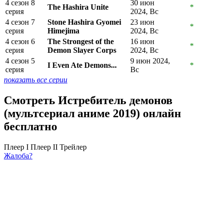
4 сезон 8
30 июн
The Hashira Unite
*
серия
2024, Вс
4 сезон 7
Stone Hashira Gyomei
23 июн
*
серия
Himejima
2024, Вс
4 сезон 6
The Strongest of the
16 июн
*
серия
Demon Slayer Corps
2024, Вс
4 сезон 5
9 июн 2024,
I Even Ate Demons...
*
серия
Вс
показать все серии
Смотреть Истребитель демонов
(мультсериал аниме 2019) онлайн
бесплатно
Плеер I
Плеер II
Трейлер
Жалоба?