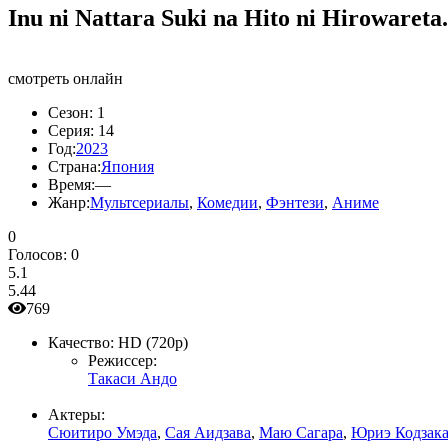
Inu ni Nattara Suki na Hito ni Hirowareta.
смотреть онлайн
Сезон:
1
Серия:
14
Год:
2023
Страна:
Япония
Время:
—
Жанр:
Мультсериалы
,
Комедии
,
Фэнтези
,
Аниме
0
Голосов:
0
5.1
5.44
769
Качество:
HD (720p)
Режиссер:
Такаси Андо
Актеры:
Сюитиро Умэда
,
Сая Аидзава
,
Маю Сагара
,
Юриэ Кодзак