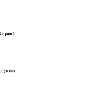
3 серию 2
 клоун под