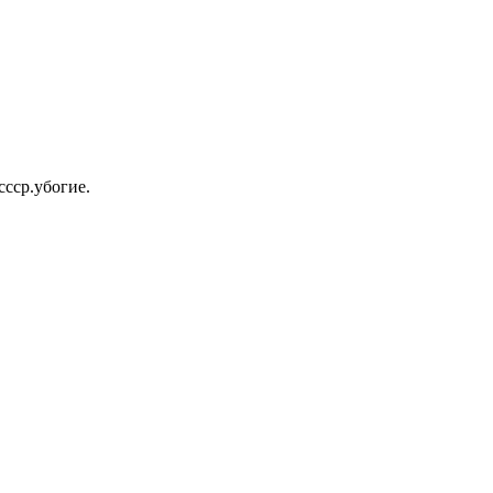
ссср.убогие.