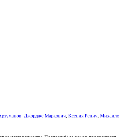
Арзуманов
,
Джордже Маркович
,
Ксения Репич
,
Михаило