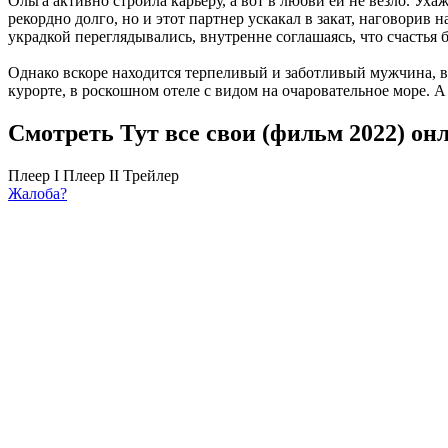
Ольга активно строила карьеру, а вот в любви ей не везло. Ух
рекордно долго, но и этот партнер ускакал в закат, наговорив
украдкой переглядывались, внутренне соглашаясь, что счастья 
Однако вскоре находится терпеливый и заботливый мужчина, 
курорте, в роскошном отеле с видом на очаровательное море. А
Смотреть Тут все свои (фильм 2022) он
Плеер I
Плеер II
Трейлер
Жалоба?