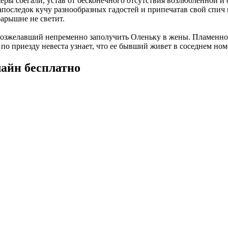
ажеры сбегали, устав от бесконечного отсутствия возлюбленной 
 напоследок кучу разнообразных гадостей и припечатав свой спи
барышне не светит.
возжелавший непременно заполучить Оленьку в жены. Пламенно
 по приезду невеста узнает, что ее бывший живет в соседнем но
лайн бесплатно