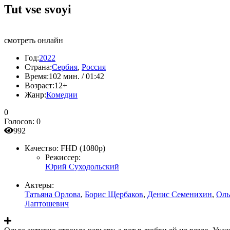
Tut vse svoyi
смотреть онлайн
Год:
2022
Страна:
Сербия
,
Россия
Время:
102 мин. / 01:42
Возраст:
12+
Жанр:
Комедии
0
Голосов:
0
992
Качество:
FHD (1080p)
Режиссер:
Юрий Суходольский
Актеры:
Татьяна Орлова
,
Борис Щербаков
,
Денис Семенихин
,
Оль
Лаптошевич