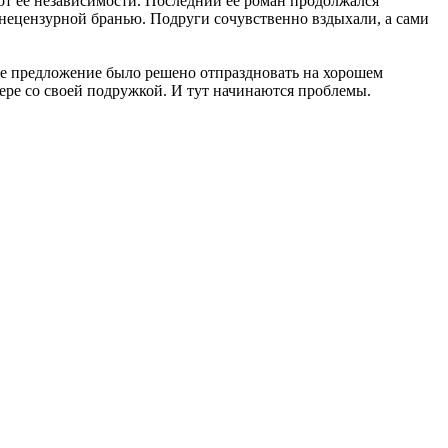
и от ее независимости. Последний ее роман продолжался
ч нецензурной бранью. Подруги сочувственно вздыхали, а сами
е предложение было решено отпраздновать на хорошем
мере со своей подружкой. И тут начинаются проблемы.