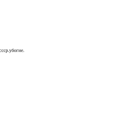
ссср.убогие.