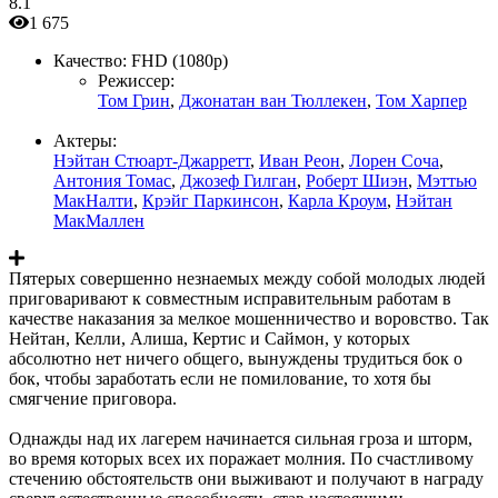
8.1
1 675
Качество:
FHD (1080p)
Режиссер:
Том Грин
,
Джонатан ван Тюллекен
,
Том Харпер
Актеры:
Нэйтан Стюарт-Джарретт
,
Иван Реон
,
Лорен Соча
,
Антония Томас
,
Джозеф Гилган
,
Роберт Шиэн
,
Мэттью
МакНалти
,
Крэйг Паркинсон
,
Карла Кроум
,
Нэйтан
МакМаллен
Пятерых совершенно незнаемых между собой молодых людей
приговаривают к совместным исправительным работам в
качестве наказания за мелкое мошенничество и воровство. Так
Нейтан, Келли, Алиша, Кертис и Саймон, у которых
абсолютно нет ничего общего, вынуждены трудиться бок о
бок, чтобы заработать если не помилование, то хотя бы
смягчение приговора.
Однажды над их лагерем начинается сильная гроза и шторм,
во время которых всех их поражает молния. По счастливому
стечению обстоятельств они выживают и получают в награду