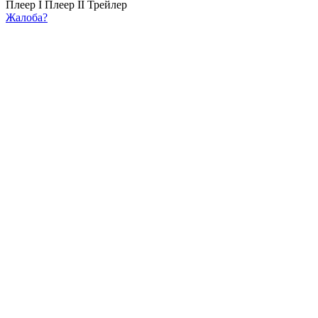
Плеер I
Плеер II
Трейлер
Жалоба?