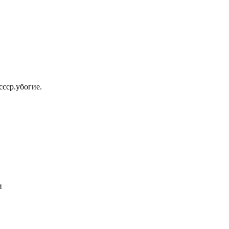
ссср.убогие.
и