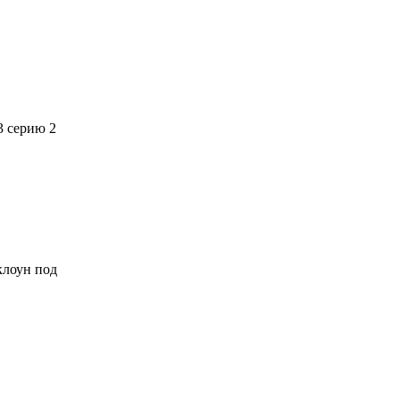
3 серию 2
 клоун под