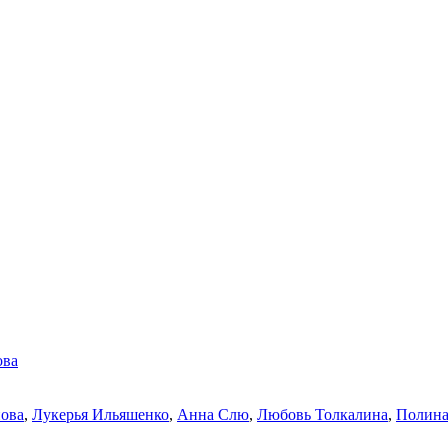
ова
нова
,
Лукерья Ильяшенко
,
Анна Слю
,
Любовь Толкалина
,
Полина