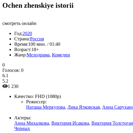
Ochen zhenskiye istorii
смотреть онлайн
Год:
2020
Страна:
Россия
Время:
100 мин. / 01:40
Возраст:
18+
Жанр:
Мелодрама
,
Комедии
0
Голосов:
0
6.1
5.2
1 230
Качество:
FHD (1080p)
Режиссер:
Наташа Меркулова
,
Лика Ятковская
,
Анна Сарухан
Актеры:
Анна Михалкова
,
Виктория Исакова
,
Виктория Толстога
Черных