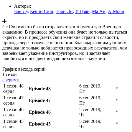
Актеры:
Бай Лу
,
Кевин Сюй
,
Тоби Ли
,
У Цзяи
,
Ма Ан
,
A-Moon
Се Сян вместо брата отправляется в знаменитую Военную
академию. В процессе обучения она будет не только пытаться
скрыть, но и преодолеть свои женские страхи и слабости,
проходя через тяжелые испытания. Благодаря своим усилиям,
девушка не только добивается превосходных результатов, чем
завоевывает уважение инструкторов, но и заставляет
влюбиться в неё двух выдающихся коллег-мужчин.
График выхода серий
1 сезон
свернуть
1 сезон 48
6 сен 2019,
Episode 48
*
серия
Пт
1 сезон 47
6 сен 2019,
Episode 47
*
серия
Пт
1 сезон 46
5 сен 2019,
Episode 46
*
серия
Чт
1 сезон 45
5 сен 2019,
Episode 45
*
серия
Чт