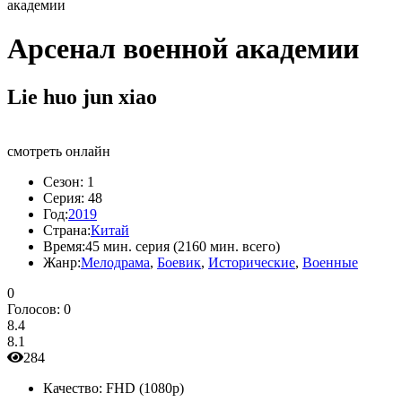
академии
Арсенал военной академии
Lie huo jun xiao
смотреть онлайн
Сезон:
1
Серия:
48
Год:
2019
Страна:
Китай
Время:
45 мин. серия (2160 мин. всего)
Жанр:
Мелодрама
,
Боевик
,
Исторические
,
Военные
0
Голосов:
0
8.4
8.1
284
Качество:
FHD (1080p)