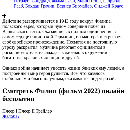
Штрауб
,
Сандра Држымальска
,
Майя Шопа
,
Габриэль
Рааб
,
Бохдан Грачик
,
Вернер Бирмайер
,
Онджей Краус
Действие разворачивается в 1943 году вокруг Филипа,
польского еврея, который чудом совершил побег из
Варшавского гетто. Оказавшись в полном одиночестве в
самом сердце нацистской Германии, он мастерски скрывает
своё еврейское происхождение. Несмотря на постоянную
угрозу раскрытия, мужчина работает официантом в
роскошном отеле, наслаждаясь жизнью в окружении
богатства, красивых женщин и друзей.
Однако война начинает уносить жизни близких ему людей, а
построенный мир героя рушится. Всё, что казалось
стабильным и благополучным, оказывается под угрозой.
Смотреть Филип (фильм 2022) онлайн
бесплатно
Плеер I
Плеер II
Трейлер
Жалоба?