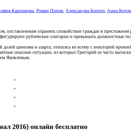
офия Каштанова
,
Роман Попов
,
Александра Бортич
,
Анна Котов
ом, поставленным охранять спокойствие граждан в престижном 
ых фигурируют рублевские олигархи и превышать должностные п
ой долей цинизма и азарта, относясь ко всему с некоторой ирони
ные опасные ситуации, из которых Григорий ее часто вытаскив
лем Яковлевым.
*
*
*
*
иал 2016) онлайн бесплатно