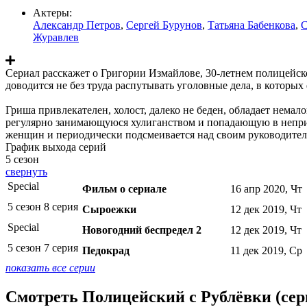
Актеры:
Александр Петров
,
Сергей Бурунов
,
Татьяна Бабенкова
,
С
Журавлев
Сериал расскажет о Григории Измайлове, 30-летнем полицейск
доводится не без труда распутывать уголовные дела, в котор
Гриша привлекателен, холост, далеко не беден, обладает немал
регулярно занимающуюся хулиганством и попадающую в неприят
женщин и периодически подсмеивается над своим руководите
График выхода серий
5 сезон
свернуть
Special
Фильм о сериале
16 апр 2020, Чт
5 сезон 8 серия
Сыроежки
12 дек 2019, Чт
Special
Новогодний беспредел 2
12 дек 2019, Чт
5 сезон 7 серия
Педокрад
11 дек 2019, Ср
показать все серии
Смотреть Полицейский с Рублёвки (сер