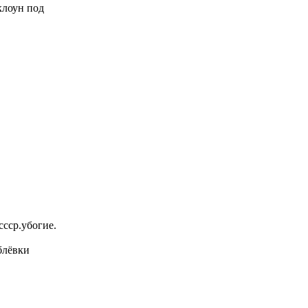
 клоун под
ссср.убогие.
блёвки