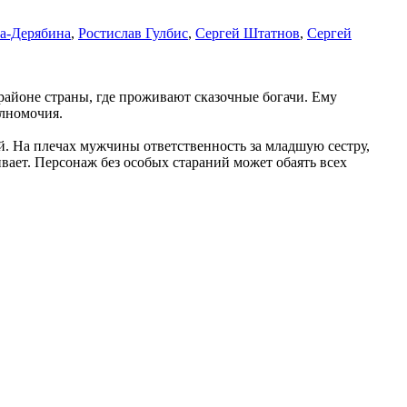
а-Дерябина
,
Ростислав Гулбис
,
Сергей Штатнов
,
Сергей
районе страны, где проживают сказочные богачи. Ему
олномочия.
ей. На плечах мужчины ответственность за младшую сестру,
ает. Персонаж без особых стараний может обаять всех