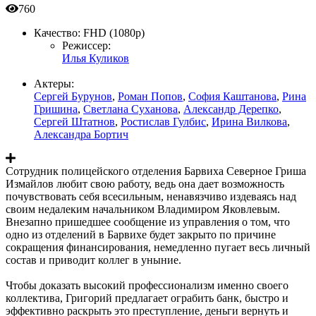
760
Качество:
FHD (1080p)
Режиссер:
Илья Куликов
Актеры:
Сергей Бурунов
,
Роман Попов
,
София Каштанова
,
Рина
Гришина
,
Светлана Суханова
,
Александр Дерепко
,
Сергей Штатнов
,
Ростислав Гулбис
,
Ирина Вилкова
,
Александра Бортич
Сотрудник полицейского отделения Барвиха Северное Гриша
Измайлов любит свою работу, ведь она дает возможность
почувствовать себя всесильным, ненавязчиво издеваясь над
своим недалеким начальником Владимиром Яковлевым.
Внезапно пришедшее сообщение из управления о том, что
одно из отделений в Барвихе будет закрыто по причине
сокращения финансирования, немедленно пугает весь личный
состав и приводит коллег в уныние.
Чтобы доказать высокий профессионализм именно своего
коллектива, Григорий предлагает ограбить банк, быстро и
эффективно раскрыть это преступление, деньги вернуть и