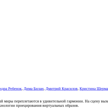
ндра Ребенок
,
Дима Билан
,
Дмитрий Красилов
,
Кристина Шерм
ый миры переплетаются в удивительной гармонии. На сцену выхо
хнологии проецирования виртуальных образов.