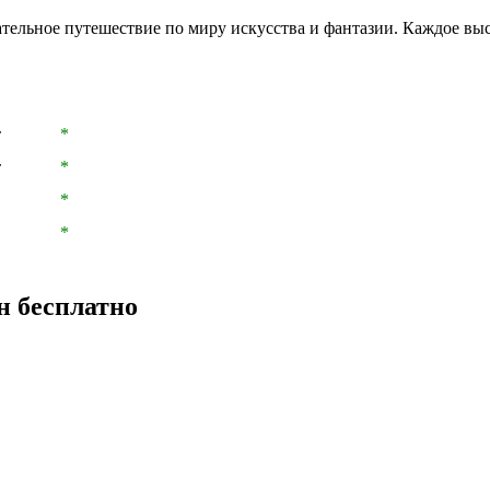
ательное путешествие по миру искусства и фантазии. Каждое в
т
*
т
*
*
*
н бесплатно