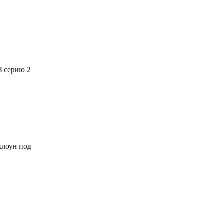
3 серию 2
 клоун под