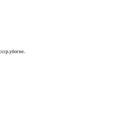
ссср.убогие.