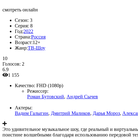
смотреть онлайн
Сезон:
3
Серия:
8
Год:
2022
Страна:
Россия
Возраст:
12+
Жанр:
ТВ-Шоу
10
Голосов:
2
6.9
1 155
Качество:
FHD (1080p)
Режиссер:
Роман Бутовский
,
Андрей Сычев
Актеры:
Вадим Галыгин
,
Дмитрий Маликов
,
Дарья Мороз
,
Алекса
Это удивительное музыкальное шоу, где реальный и виртуальн
поистине волшебными благодаря использованию передовой те