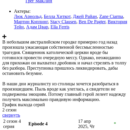
Грег МакЛин
Актеры:
Люк Арнольд
,
Белла Хиткот
,
Джей Райан
,
Zane Ciarma
,
Мартин Коппинг
,
Stacy Clausen
,
Ben De Pagter
,
Виктория
Тейн
,
Адам Цвар
,
Ella Ferris
В небольшом австралийском городке примерно год назад
произошла ужасающая собственной бессмысленностью
трагедия. Священник католической церкви вроде бы
готовился провести очередную мессу. Однако, неожиданно
для прихожан он выхватил дробовик и начал стрелять в толпу
без разбора. Преступника пришлось ликвидировать, дабы
остановить безумие.
В наши дни журналисту из столицы хочется разобраться в
произошедшем. Пыль вроде как улеглась, а свидетели не
подвержены эмоциям. Потому главный герой лелеет надежду
получить максимально правдивую информацию.
График выхода серий
2 сезон
свернуть
2 сезон 4
17 апр
Episode 4
*
серия
2025, Чт