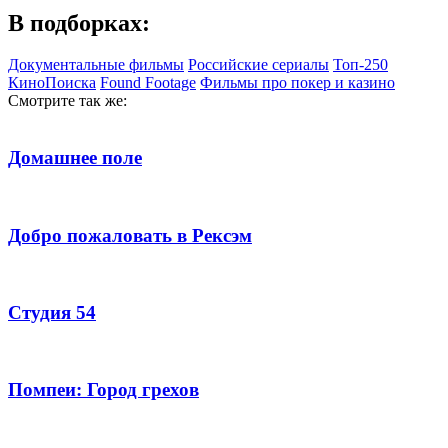
В подборках:
Документальные фильмы
Российские сериалы
Топ-250
КиноПоиска
Found Footage
Фильмы про покер и казино
Смотрите так же:
Домашнее поле
Добро пожаловать в Рексэм
Студия 54
Помпеи: Город грехов