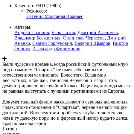
Качество:
FHD (1080p)
Режиссер:
Евгения Монтанья Ибаньес
Актеры:
Андрей Тихонов
,
Егор Титов
,
Дмитрий Аленичев
,
Владимир Бесчастных
,
Станислав Черчесов
,
Дмитрий
Ананко
,
Сергей Горлукович
,
Валерий Шмаров
,
Виктор
Онопко
,
Александр Филимонов
Были чудесные времена, когда российский футбольный клуб
под названием "Спартак" не имел себе равных в
отечественном чемпионате. Более того, Владимир
Бесчастных, а так же Станислав Черчесов и Егор Титов
демонстрировали высочайший класс. В целом, команда могла
на равных выступать с лучшими противниками из Европы.
Документальный фильм рассказывает о суровых девяностых
годах, эпохе становления "Спартака", череде впечатляющих
достижений. Впоследствии проблем у клуба стало меньше,
чем в ту далекую пору, но и фирменный напор куда-то делся.
График выхода серий
1 сезон