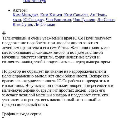
Пак Вон-гук
Актеры:
Ким Мин-джэ
,
Ким Хян-ги
,
Ким Сан-гён
,
Ан Чхан-
хван
,
Ю Сон-джу
,
Чон Вон-чхан
,
Чон Гук-хян
,
Ли Сан-и
,
Ким Су-ан
,
Ли Со-хван
Талантливый и очень уважаемый врач Ю Се Пхун получает
предложение поработать при дворе и лично заняться
лечением правителя и его семейства. Желающих занять его
место оказывается слишком много, и вот уже за спиной
мужчины плетутся интриги, ходят нелестные слухи и
готовятся планы, чтобы подставить его перед императором.
Но доктор не обращает внимание на недоброжелателей и
целенаправленно выполняет свои обязанности. Вскоре его
врагам все же удается лишить Ю Се работы и превратить в
изгнанника. Не унывая, он покидает дворец и переселяется в
маленькую деревню, где лечит простых людей. Здесь его
замечает пожилой местный знахарь и предлагает стать его
учеником и перенять весь накопленный жизненный и
профессиональный опыт.
График выхода серий