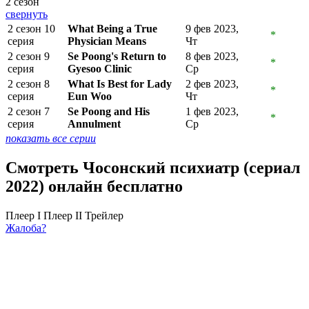
2 сезон
свернуть
2 сезон 10
What Being a True
9 фев 2023,
*
серия
Physician Means
Чт
2 сезон 9
Se Poong's Return to
8 фев 2023,
*
серия
Gyesoo Clinic
Ср
2 сезон 8
What Is Best for Lady
2 фев 2023,
*
серия
Eun Woo
Чт
2 сезон 7
Se Poong and His
1 фев 2023,
*
серия
Annulment
Ср
показать все серии
Смотреть Чосонский психиатр (сериал
2022) онлайн бесплатно
Плеер I
Плеер II
Трейлер
Жалоба?