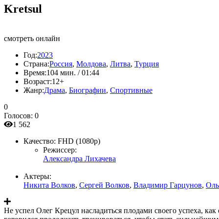
Kretsul
смотреть онлайн
Год:
2023
Страна:
Россия
,
Молдова
,
Литва
,
Турция
Время:
104 мин. / 01:44
Возраст:
12+
Жанр:
Драма
,
Биографии
,
Спортивные
0
Голосов:
0
1 562
Качество:
FHD (1080p)
Режиссер:
Александра Лихачева
Актеры:
Никита Волков
,
Сергей Волков
,
Владимир Гарцунов
,
Оль
Не успел Олег Крецул насладиться плодами своего успеха, ка