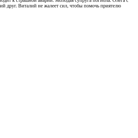
водит к страшной аварии. Молодая супруга погибла. Олега с
ий друг. Виталий не жалеет сил, чтобы помочь приятелю