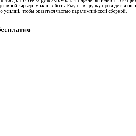
 дзюдо. Но, сев за руль автомобиля, парень ошибается. Это при
ортивной карьере можно забыть. Ему на выручку приходит хорош
 усилий, чтобы оказаться частью паралимпийской сборной.
бесплатно