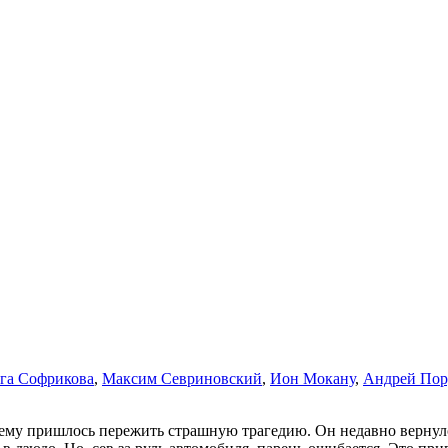
га Софрикова
,
Максим Севриновский
,
Ион Мокану
,
Андрей Пор
к ему пришлось пережить страшную трагедию. Он недавно верну