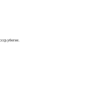
ссср.убогие.