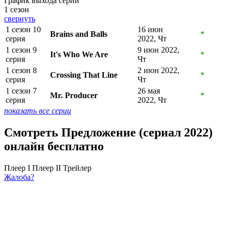
График выхода серий
1 сезон
свернуть
1 сезон 10
16 июн
Brains and Balls
*
серия
2022, Чт
1 сезон 9
9 июн 2022,
It's Who We Are
*
серия
Чт
1 сезон 8
2 июн 2022,
Crossing That Line
*
серия
Чт
1 сезон 7
26 мая
Mr. Producer
*
серия
2022, Чт
показать все серии
Смотреть Предложение (сериал 2022)
онлайн бесплатно
Плеер I
Плеер II
Трейлер
Жалоба?