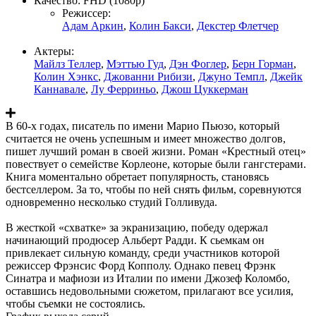
Качество:
FHD (1080p)
Режиссер:
Адам Аркин
,
Колин Бакси
,
Декстер Флетчер
Актеры:
Майлз Теллер
,
Мэттью Гуд
,
Дэн Фоглер
,
Берн Горман
,
Колин Хэнкс
,
Джованни Рибизи
,
Джуно Темпл
,
Джейк
Каннавале
,
Лу Ферриньо
,
Джош Цуккерман
В 60-х годах, писатель по имени Марио Пьюзо, который
считается не очень успешным и имеет множество долгов,
пишет лучший роман в своей жизни. Роман «Крестный отец»
повествует о семействе Корлеоне, которые были гангстерами.
Книга моментально обретает популярность, становясь
бестселлером. За то, чтобы по ней снять фильм, соревнуются
одновременно несколько студий Голливуда.
В жесткой «схватке» за экранизацию, победу одержал
начинающий продюсер Альберт Радди. К сьемкам он
привлекает сильную команду, среди участников которой
режиссер Фрэнсис Форд Копполу. Однако певец Фрэнк
Синатра и мафиози из Италии по имени Джозеф Коломбо,
оставшись недовольными сюжетом, прилагают все усилия,
чтобы съемки не состоялись.