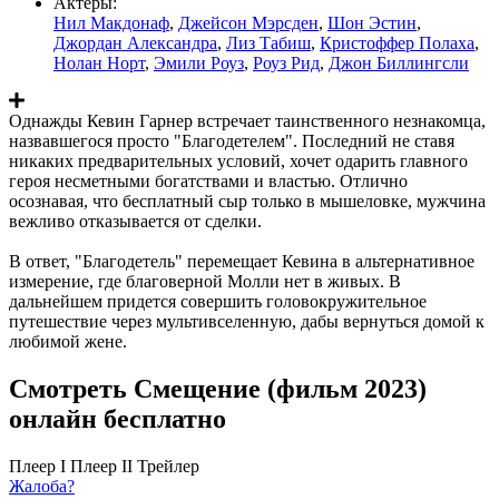
Актеры:
Нил Макдонаф
,
Джейсон Мэрсден
,
Шон Эстин
,
Джордан Александра
,
Лиз Табиш
,
Кристоффер Полаха
,
Нолан Норт
,
Эмили Роуз
,
Роуз Рид
,
Джон Биллингсли
Однажды Кевин Гарнер встречает таинственного незнакомца,
назвавшегося просто "Благодетелем". Последний не ставя
никаких предварительных условий, хочет одарить главного
героя несметными богатствами и властью. Отлично
осознавая, что бесплатный сыр только в мышеловке, мужчина
вежливо отказывается от сделки.
В ответ, "Благодетель" перемещает Кевина в альтернативное
измерение, где благоверной Молли нет в живых. В
дальнейшем придется совершить головокружительное
путешествие через мультивселенную, дабы вернуться домой к
любимой жене.
Смотреть Смещение (фильм 2023)
онлайн бесплатно
Плеер I
Плеер II
Трейлер
Жалоба?