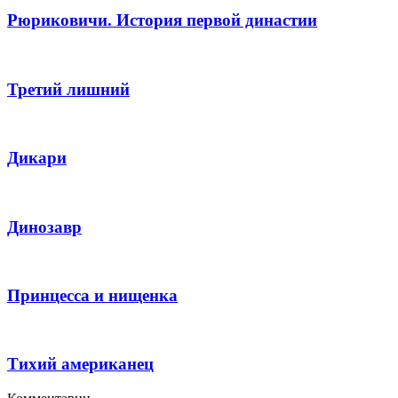
Рюриковичи. История первой династии
Третий лишний
Дикари
Динозавр
Принцесса и нищенка
Тихий американец