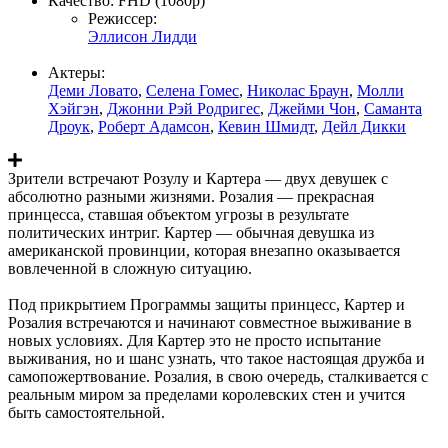
Качество:
FHD (1080p)
Режиссер:
Эллисон Лидди
Актеры:
Деми Ловато
,
Селена Гомес
,
Николас Браун
,
Молли
Хэйгэн
,
Джонни Рэй Родригес
,
Джейми Чон
,
Саманта
Дроук
,
Роберт Адамсон
,
Кевин Шмидт
,
Дейл Дикки
Зрители встречают Розулу и Картера — двух девушек с
абсолютно разными жизнями. Розалия — прекрасная
принцесса, ставшая объектом угрозы в результате
политических интриг. Картер — обычная девушка из
американской провинции, которая внезапно оказывается
вовлеченной в сложную ситуацию.
Под прикрытием Программы защиты принцесс, Картер и
Розалия встречаются и начинают совместное выживание в
новых условиях. Для Картер это не просто испытание
выживания, но и шанс узнать, что такое настоящая дружба и
самопожертвование. Розалия, в свою очередь, сталкивается с
реальным миром за пределами королевских стен и учится
быть самостоятельной.