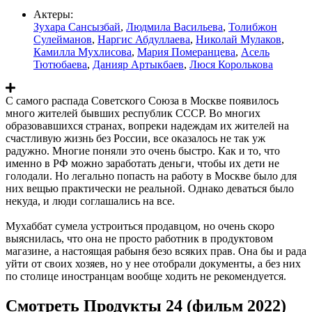
Актеры:
Зухара Сансызбай
,
Людмила Васильева
,
Толибжон
Сулейманов
,
Наргис Абдуллаева
,
Николай Мулаков
,
Камилла Мухлисова
,
Мария Померанцева
,
Асель
Тютюбаева
,
Данияр Артыкбаев
,
Люся Королькова
С самого распада Советского Союза в Москве появилось
много жителей бывших республик СССР. Во многих
образовавшихся странах, вопреки надеждам их жителей на
счастливую жизнь без России, все оказалось не так уж
радужно. Многие поняли это очень быстро. Как и то, что
именно в РФ можно заработать деньги, чтобы их дети не
голодали. Но легально попасть на работу в Москве было для
них вещью практически не реальной. Однако деваться было
некуда, и люди соглашались на все.
Мухаббат сумела устроиться продавцом, но очень скоро
выяснилась, что она не просто работник в продуктовом
магазине, а настоящая рабыня безо всяких прав. Она бы и рада
уйти от своих хозяев, но у нее отобрали документы, а без них
по столице иностранцам вообще ходить не рекомендуется.
Смотреть Продукты 24 (фильм 2022)