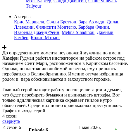
Мэтт Картер
,
Сэнди Джонсон
,
Claire Sullivan-
Tailyour
Актеры:
Крис Маршалл
,
Сэлли Бреттон
,
Зара Ахмади
,
Дилан
Ллевелин
,
Фелисити Монтегю
,
Барбара Флинн
,
Изабелла Джейд Фейн
,
Melina Sinadinou
,
Джейми
Бамбер
,
Колин Мэтьюз
До определенного момента неуклюжий мужчина по имени
Хамфри Гудман работал инспектором на райском острое под
названием Сент-Мари, расположенном в Карибском бассейне.
Однако, по настоянию любимой невесты, ему пришлось
перебраться в Великобританию. Именно оттуда избранница
родом и, пара обосновывается в захолустном городке.
Главный герой находит работу по специализации и думает,
что будет перебирать бумажки и выписывать штрафы. Вот
только идиллическая картинка скрывает гнилое нутро
обывателей. Среди них полно кровожадных преступников.
График выхода серий
4 сезон
свернуть
4 сезон 6
1 мая 2026,
Episode 6
*