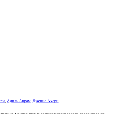
сли
,
Адиль Акрам
,
Дженис Ахерн