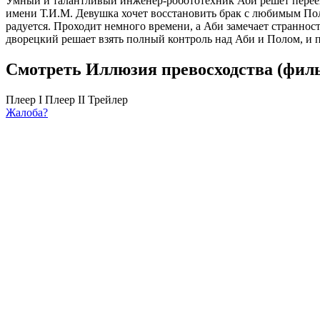
Умный и талантливый инженер-робототехник Аби решет перееха
имени Т.И.М. Девушка хочет восстановить брак с любимым Пол
радуется. Проходит немного времени, а Аби замечает страннос
дворецкий решает взять полный контроль над Аби и Полом, и п
Смотреть Иллюзия превосходства (филь
Плеер I
Плеер II
Трейлер
Жалоба?