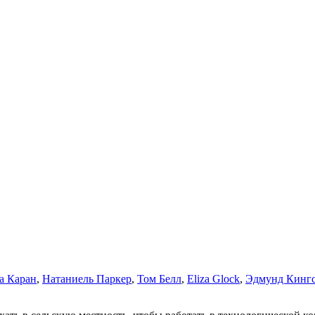
а Каран
,
Натаниель Паркер
,
Том Белл
,
Eliza Glock
,
Эдмунд Кинг