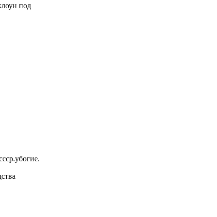
 клоун под
ссср.убогие.
дства