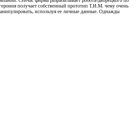
мпании. Сейчас фирма разрабатывает робота-дворецкого по
 героиня получает собственный прототип Т.И.М. чему очень
 манипулировать, используя ее личные данные. Однажды