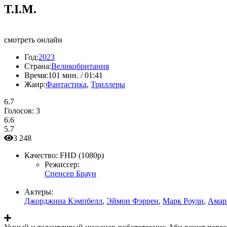
T.I.M.
смотреть онлайн
Год:
2023
Страна:
Великобритания
Время:
101 мин. / 01:41
Жанр:
Фантастика
,
Триллеры
6.7
Голосов:
3
6.6
5.7
3 248
Качество:
FHD (1080p)
Режиссер:
Спенсер Браун
Актеры:
Джорджина Кэмпбелл
,
Эймон Фэррен
,
Марк Роули
,
Амар