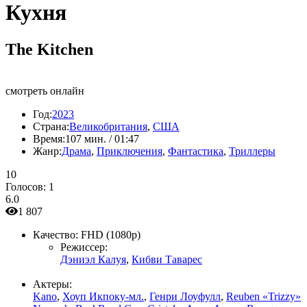
Кухня
The Kitchen
смотреть онлайн
Год:
2023
Страна:
Великобритания
,
США
Время:
107 мин. / 01:47
Жанр:
Драма
,
Приключения
,
Фантастика
,
Триллеры
10
Голосов:
1
6.0
1 807
Качество:
FHD (1080p)
Режиссер:
Дэниэл Калуя
,
Кибви Таварес
Актеры:
Kano
,
Хоуп Икпоку-мл.
,
Генри Лоуфулл
,
Reuben «Trizzy»