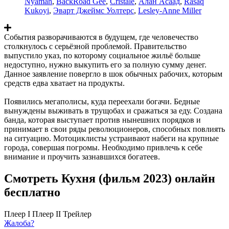
Nyamah
,
BackRoad Gee
,
Cristale
,
Алан Асаад
,
Rasaq
Kukoyi
,
Эварт Джеймс Уолтерс
,
Lesley-Anne Miller
События разворачиваются в будущем, где человечество
столкнулось с серьёзной проблемой. Правительство
выпустило указ, по которому социальное жильё больше
недоступно, нужно выкупить его за полную сумму денег.
Данное заявление повергло в шок обычных рабочих, которым
средств едва хватает на продукты.
Появились мегаполисы, куда переехали богачи. Бедные
вынуждены выживать в трущобах и сражаться за еду. Создана
банда, которая выступает против нынешних порядков и
принимает в свои ряды революционеров, способных повлиять
на ситуацию. Мотоциклисты устраивают набеги на крупные
города, совершая погромы. Необходимо привлечь к себе
внимание и проучить зазнавшихся богатеев.
Смотреть Кухня (фильм 2023) онлайн
бесплатно
Плеер I
Плеер II
Трейлер
Жалоба?