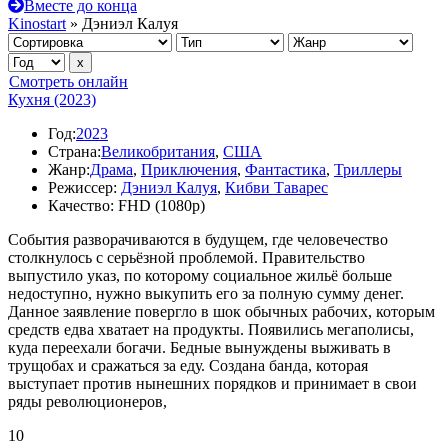
Вместе до конца
Kinostart
» Дэниэл Калуя
Смотреть онлайн
Кухня (2023)
Год:
2023
Страна:
Великобритания
,
США
Жанр:
Драма
,
Приключения
,
Фантастика
,
Триллеры
Режиссер:
Дэниэл Калуя
,
Кибви Таварес
Качество:
FHD (1080p)
События разворачиваются в будущем, где человечество
столкнулось с серьёзной проблемой. Правительство
выпустило указ, по которому социальное жильё больше
недоступно, нужно выкупить его за полную сумму денег.
Данное заявление повергло в шок обычных рабочих, которым
средств едва хватает на продукты. Появились мегаполисы,
куда переехали богачи. Бедные вынуждены выживать в
трущобах и сражаться за еду. Создана банда, которая
выступает против нынешних порядков и принимает в свои
ряды революционеров,
10