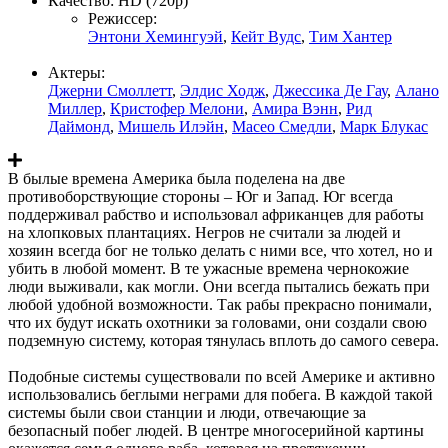
Качество:
HD (720p)
Режиссер:
Энтони Хемингуэй
,
Кейт Вудс
,
Тим Хантер
Актеры:
Джерни Смоллетт
,
Элдис Ходж
,
Джессика Де Гау
,
Алано
Миллер
,
Кристофер Мелони
,
Амира Вэнн
,
Рид
Даймонд
,
Мишель Илэйн
,
Масео Смедли
,
Марк Блукас
В былые времена Америка была поделена на две
противоборствующие стороны – Юг и Запад. Юг всегда
поддерживал рабство и использовал африканцев для работы
на хлопковых плантациях. Негров не считали за людей и
хозяин всегда бог не только делать с ними все, что хотел, но и
убить в любой момент. В те ужасные времена чернокожие
люди выживали, как могли. Они всегда пытались бежать при
любой удобной возможности. Так рабы прекрасно понимали,
что их будут искать охотники за головами, они создали свою
подземную систему, которая тянулась вплоть до самого севера.
Подобные системы существовали по всей Америке и активно
использовались беглыми неграми для побега. В каждой такой
системы были свои станции и люди, отвечающие за
безопасный побег людей. В центре многосерийной картины