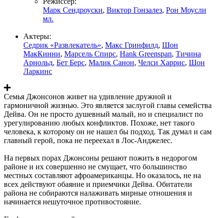
Режиссер:
Марк Сендроуски
,
Виктор Гонзалез
,
Рон Моусли
мл.
Актеры:
Седрик «Развлекатель»
,
Макс Гринфилд
,
Шон
МакКинни
,
Марсель Спирс
,
Hank Greenspan
,
Тичина
Арнольд
,
Бет Берс
,
Малик Санон
,
Челси Харрис
,
Шон
Ларкинс
Семья Джонсонов живет на удивление дружной и
гармоничной жизнью. Это является заслугой главы семейства
Дейва. Он не просто душевный малый, но и специалист по
урегулированию любых конфликтов. Похоже, нет такого
человека, к которому он не нашел бы подход. Так думал и сам
главный герой, пока не переехал в Лос-Анджелес.
На первых порах Джонсоны решают пожить в недорогом
районе и их совершенно не смущает, что большинство
местных составляют афроамериканцы. Но оказалось, не на
всех действуют обаяние и приемчики Дейва. Обитатели
района не собираются налаживать мирные отношения и
начинается нешуточное противостояние.