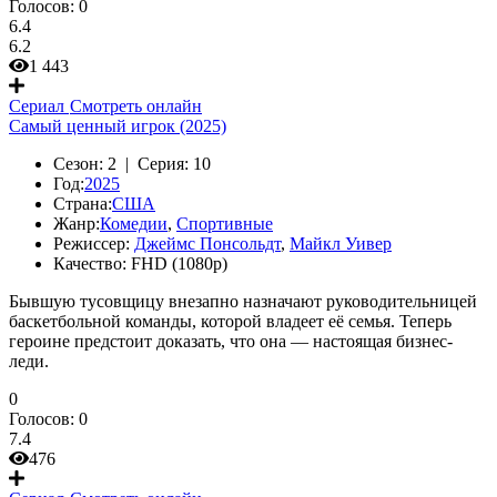
Голосов:
0
6.4
6.2
1 443
Сериал
Смотреть онлайн
Самый ценный игрок (2025)
Сезон:
2 |
Серия:
10
Год:
2025
Страна:
США
Жанр:
Комедии
,
Спортивные
Режиссер:
Джеймс Понсольдт
,
Майкл Уивер
Качество:
FHD (1080p)
Бывшую тусовщицу внезапно назначают руководительницей
баскетбольной команды, которой владеет её семья. Теперь
героине предстоит доказать, что она — настоящая бизнес-
леди.
0
Голосов:
0
7.4
476