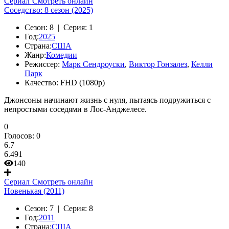
Сериал
Смотреть онлайн
Соседство: 8 сезон (2025)
Сезон:
8 |
Серия:
1
Год:
2025
Страна:
США
Жанр:
Комедии
Режиссер:
Марк Сендроуски
,
Виктор Гонзалез
,
Келли
Парк
Качество:
FHD (1080p)
Джонсоны начинают жизнь с нуля, пытаясь подружиться с
непростыми соседями в Лос-Анджелесе.
0
Голосов:
0
6.7
6.491
140
Сериал
Смотреть онлайн
Новенькая (2011)
Сезон:
7 |
Серия:
8
Год:
2011
Страна:
США