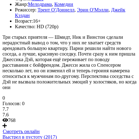
Жанр:
Мелодрама
,
Комедии
Режиссер:
Трент О'Доннелл
,
Эрин О'Мэлли
,
Джейк
Кэздан
Возраст:
16+
Качество:
HD (720p)
Три старых приятеля — Шмидт, Ник и Винстон сделали
нерадостный вывод о том, что у них не хватает средств
арендовать большую квартиру. Парни решили найти нового
соседа, а лучше, красивую соседку. Почти сразу к ним пришла
Джессика Дэй, которая ещё переживает по поводу
расставания с бойфрендом. Джесси жила со Спенсером
несколько лет, но он изменил ей и теперь героиня намерена
относиться к мужчинам по-другому. Перспектива соседства с
Дэй не вызвала положительных эмоций у холостяков, но когда
они
0
Голосов:
0
7.7
7.6
768
Смотреть онлайн
Выстрел в пустоту (2017)