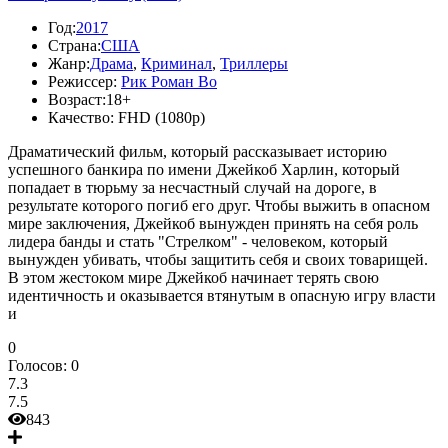
Год:
2017
Страна:
США
Жанр:
Драма
,
Криминал
,
Триллеры
Режиссер:
Рик Роман Во
Возраст:
18+
Качество:
FHD (1080p)
Драматический фильм, который рассказывает историю
успешного банкира по имени Джейкоб Харлин, который
попадает в тюрьму за несчастный случай на дороге, в
результате которого погиб его друг. Чтобы выжить в опасном
мире заключения, Джейкоб вынужден принять на себя роль
лидера банды и стать "Стрелком" - человеком, который
вынужден убивать, чтобы защитить себя и своих товарищей.
В этом жестоком мире Джейкоб начинает терять свою
идентичность и оказывается втянутым в опасную игру власти
и
0
Голосов:
0
7.3
7.5
843