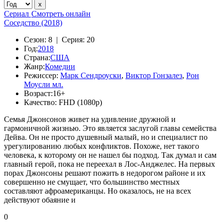
Сериал
Смотреть онлайн
Соседство (2018)
Сезон:
8 |
Серия:
20
Год:
2018
Страна:
США
Жанр:
Комедии
Режиссер:
Марк Сендроуски
,
Виктор Гонзалез
,
Рон
Моусли мл.
Возраст:
16+
Качество:
FHD (1080p)
Семья Джонсонов живет на удивление дружной и
гармоничной жизнью. Это является заслугой главы семейства
Дейва. Он не просто душевный малый, но и специалист по
урегулированию любых конфликтов. Похоже, нет такого
человека, к которому он не нашел бы подход. Так думал и сам
главный герой, пока не переехал в Лос-Анджелес. На первых
порах Джонсоны решают пожить в недорогом районе и их
совершенно не смущает, что большинство местных
составляют афроамериканцы. Но оказалось, не на всех
действуют обаяние и
0