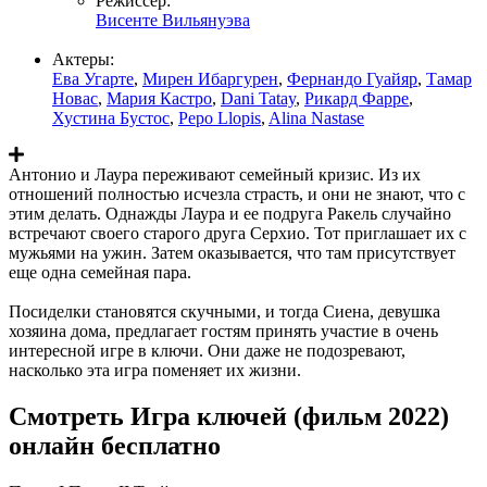
Режиссер:
Висенте Вильянуэва
Актеры:
Ева Угарте
,
Мирен Ибаргурен
,
Фернандо Гуайяр
,
Тамар
Новас
,
Мария Кастро
,
Dani Tatay
,
Рикард Фарре
,
Хустина Бустос
,
Pepo Llopis
,
Alina Nastase
Антонио и Лаура переживают семейный кризис. Из их
отношений полностью исчезла страсть, и они не знают, что с
этим делать. Однажды Лаура и ее подруга Ракель случайно
встречают своего старого друга Серхио. Тот приглашает их с
мужьями на ужин. Затем оказывается, что там присутствует
еще одна семейная пара.
Посиделки становятся скучными, и тогда Сиена, девушка
хозяина дома, предлагает гостям принять участие в очень
интересной игре в ключи. Они даже не подозревают,
насколько эта игра поменяет их жизни.
Смотреть Игра ключей (фильм 2022)
онлайн бесплатно