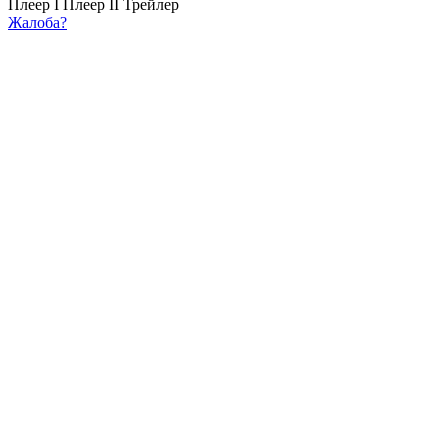
Плеер I
Плеер II
Трейлер
Жалоба?