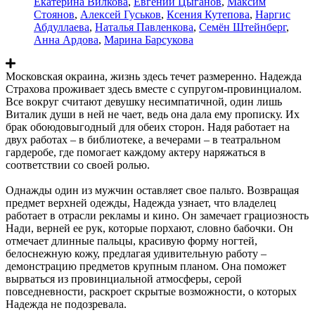
Екатерина Вилкова
,
Евгений Цыганов
,
Максим
Стоянов
,
Алексей Гуськов
,
Ксения Кутепова
,
Наргис
Абдуллаева
,
Наталья Павленкова
,
Семён Штейнберг
,
Анна Ардова
,
Марина Барсукова
Московская окраина, жизнь здесь течет размеренно. Надежда
Страхова проживает здесь вместе с супругом-провинциалом.
Все вокруг считают девушку несимпатичной, один лишь
Виталик души в ней не чает, ведь она дала ему прописку. Их
брак обоюдовыгодный для обеих сторон. Надя работает на
двух работах – в библиотеке, а вечерами – в театральном
гардеробе, где помогает каждому актеру наряжаться в
соответствии со своей ролью.
Однажды один из мужчин оставляет свое пальто. Возвращая
предмет верхней одежды, Надежда узнает, что владелец
работает в отрасли рекламы и кино. Он замечает грациозность
Нади, верней ее рук, которые порхают, словно бабочки. Он
отмечает длинные пальцы, красивую форму ногтей,
белоснежную кожу, предлагая удивительную работу –
демонстрацию предметов крупным планом. Она поможет
вырваться из провинциальной атмосферы, серой
повседневности, раскроет скрытые возможности, о которых
Надежда не подозревала.