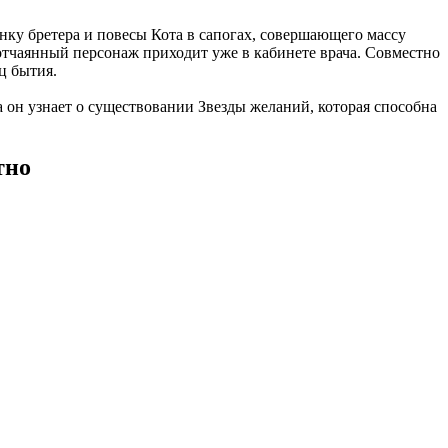
нку бретера и повесы Кота в сапогах, совершающего массу
й отчаянный персонаж приходит уже в кабинете врача. Совместно
ц бытия.
 он узнает о существовании Звезды желаний, которая способна
тно