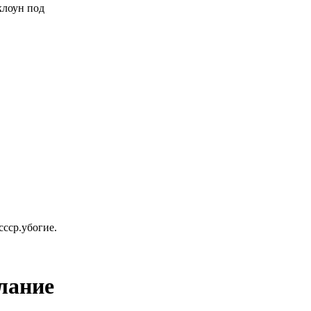
 клоун под
ссср.убогие.
елание