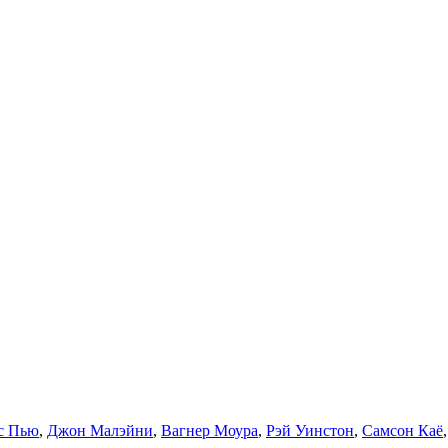
с Пью
,
Джон Малэйни
,
Вагнер Моура
,
Рэй Уинстон
,
Самсон Каё