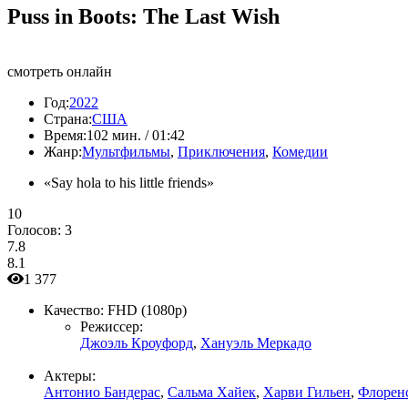
Puss in Boots: The Last Wish
смотреть онлайн
Год:
2022
Страна:
США
Время:
102 мин. / 01:42
Жанр:
Мультфильмы
,
Приключения
,
Комедии
«Say hola to his little friends»
10
Голосов:
3
7.8
8.1
1 377
Качество:
FHD (1080p)
Режиссер:
Джоэль Кроуфорд
,
Хануэль Меркадо
Актеры:
Антонио Бандерас
,
Сальма Хайек
,
Харви Гильен
,
Флорен