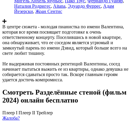
Мигель Анхель Муньос
,
Пако Тоус
,
Фернандо Гуайяр
,
Наталия Родригес
,
Aitana
,
Эдуардо Феррес
,
Адам
Йезерски
,
Жоан Сентис
В центре сюжета - молодая пианистка по имени Валентина,
которая все время посвящает подготовке к очень
ответственному концерту. Поселившись в новой квартире,
она обнаруживает, что ее соседом является угрюмый и
замкнутый парень по имени Дэвид, который больше всего на
свете любит тишину.
Не выдерживая постоянных репетиций Валентины, сосед
начинает пытаться выжить ее из квартиры, однако девушка не
собирается сдаваться просто так. Вскоре главным героям
удается достичь компромисса.
Смотреть Разделённые стеной (фильм
2024) онлайн бесплатно
Плеер I
Плеер II
Трейлер
Жалоба?