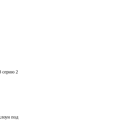
3 серию 2
 клоун под