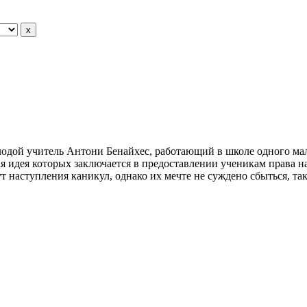
олодой учитель Aнтoни Бeнaйxec, работающий в школе одного мал
я идея которых заключается в предоставлении ученикам права 
т наступления каникул, однако их мечте не суждено сбыться, так