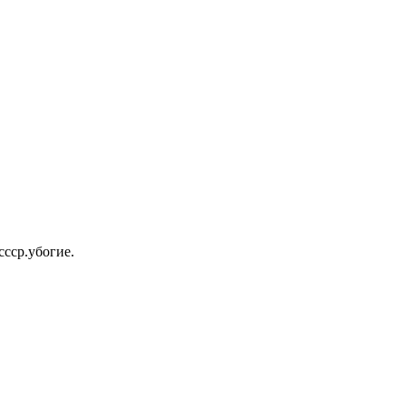
ссср.убогие.