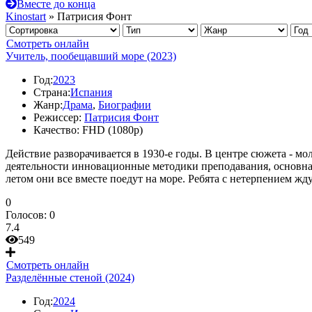
Вместе до конца
Kinostart
» Патрисия Фонт
Смотреть онлайн
Учитель, пообещавший море (2023)
Год:
2023
Страна:
Испания
Жанр:
Драма
,
Биографии
Режиссер:
Патрисия Фонт
Качество:
FHD (1080p)
Действие разворачивается в 1930-е годы. В центре сюжета - м
деятельности инновационные методики преподавания, основна
летом они все вместе поедут на море. Ребята с нетерпением жду
0
Голосов:
0
7.4
549
Смотреть онлайн
Разделённые стеной (2024)
Год:
2024