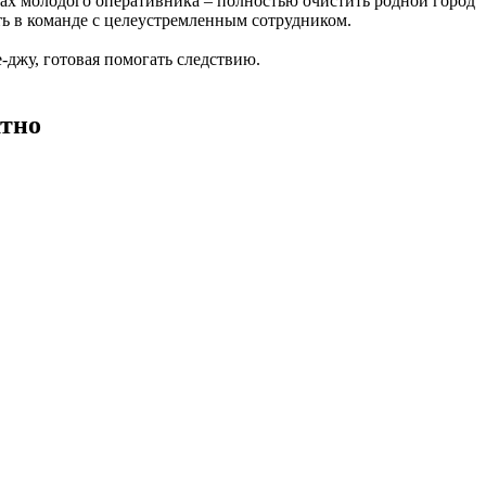
ах молодого оперативника – полностью очистить родной город
ть в команде с целеустремленным сотрудником.
-джу, готовая помогать следствию.
атно