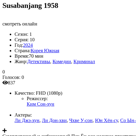
Susabanjang 1958
смотреть онлайн
Сезон:
1
Серия:
10
Год:
2024
Страна:
Корея Южная
Время:
70 мин
Жанр:
Детективы
,
Комедии
,
Криминал
0
Голосов:
0
837
Качество:
FHD (1080p)
Режиссер:
Ким Сон-хун
Актеры:
Ли Джэ-хун
,
Ли Дон-хви
,
Чхве У-сон
,
Юн Хён-су
,
Со Ын-