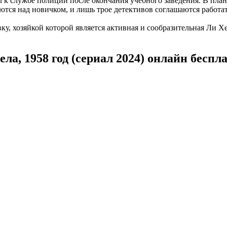
к службе полиции после окончания учебного заведения. В план
ются над новичком, и лишь трое детективов соглашаются работа
у, хозяйкой которой является активная и сообразительная Ли Хе
а, 1958 год (сериал 2024) онлайн беспл