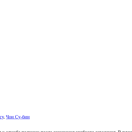
су
,
Чон Су-бин