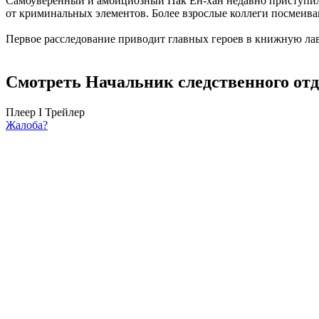
Самоуверенный и амбициозный Пак Ён-хан недавно приступил 
от криминальных элементов. Более взрослые коллеги посмеива
Первое расследование приводит главных героев в книжную лавк
Смотреть Начальник следственного отдел
Плеер I
Трейлер
Жалоба?