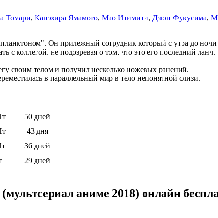
а Томари
,
Канэхира Ямамото
,
Мао Итимити
,
Дзюн Фукусима
,
М
планктоном". Он прилежный сотрудник который с утра до ночи р
ть с коллегой, не подозревая о том, что это его последний ланч.
легу своим телом и получил несколько ножевых ранений.
переместилась в параллельный мир в тело непонятной слизи.
Пт
50 дней
Пт
43 дня
Пт
36 дней
т
29 дней
(мультсериал аниме 2018) онлайн беспл