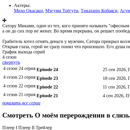
Актеры:
Михо Окасаки
,
Мэгуми Тоёгути
,
Тикахиро Кобаяси
,
Асун
Сатору Миками, один из тех, кого принято называть "офисным 
а он до сих пор не женат. Во время перерыва, он решает пообеда
Грабитель хотел отнять деньги у мужчин, Сатора прикрыл кол
Открыв глаза, герой не сразу понял что произошло. Его душа 
График выхода серий
4 сезон
свернуть
4 сезон 24 серия
Episode 24
25 сен 2026, 
4 сезон 23 серия
Episode 23
18 сен 2026, 
4 сезон 22 серия
Episode 22
11 сен 2026, 
4 сезон 21 серия
Episode 21
4 сен 2026, П
показать все серии
Смотреть О моём перерождении в слизь 
Плеер I
Плеер II
Трейлер