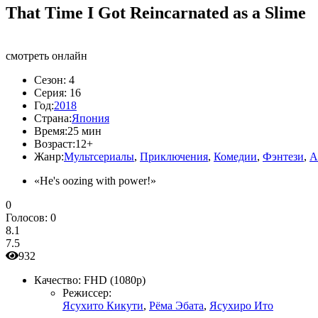
That Time I Got Reincarnated as a Slime
смотреть онлайн
Сезон:
4
Серия:
16
Год:
2018
Страна:
Япония
Время:
25 мин
Возраст:
12+
Жанр:
Мультсериалы
,
Приключения
,
Комедии
,
Фэнтези
,
А
«He's oozing with power!»
0
Голосов:
0
8.1
7.5
932
Качество:
FHD (1080p)
Режиссер:
Ясухито Кикути
,
Рёма Эбата
,
Ясухиро Ито