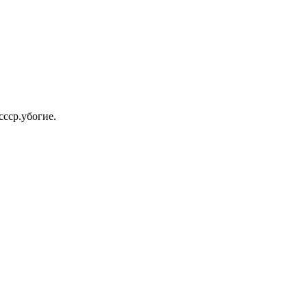
ссср.убогие.