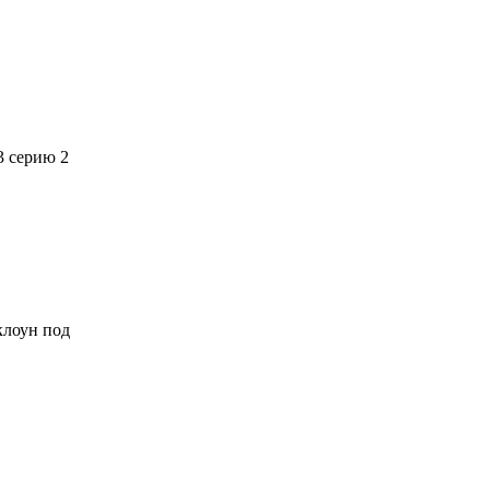
3 серию 2
 клоун под