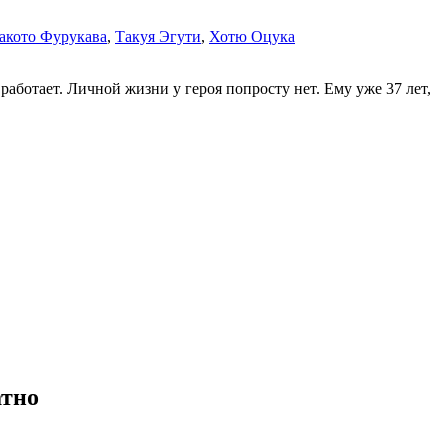
акото Фурукава
,
Такуя Эгути
,
Хотю Оцука
аботает. Личной жизни у героя попросту нет. Ему уже 37 лет,
атно