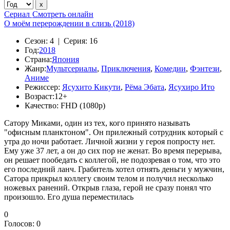
Сериал
Смотреть онлайн
О моём перерождении в слизь (2018)
Сезон:
4 |
Серия:
16
Год:
2018
Страна:
Япония
Жанр:
Мультсериалы
,
Приключения
,
Комедии
,
Фэнтези
,
Аниме
Режиссер:
Ясухито Кикути
,
Рёма Эбата
,
Ясухиро Ито
Возраст:
12+
Качество:
FHD (1080p)
Сатору Миками, один из тех, кого принято называть
"офисным планктоном". Он прилежный сотрудник который с
утра до ночи работает. Личной жизни у героя попросту нет.
Ему уже 37 лет, а он до сих пор не женат. Во время перерыва,
он решает пообедать с коллегой, не подозревая о том, что это
его последний ланч. Грабитель хотел отнять деньги у мужчин,
Сатора прикрыл коллегу своим телом и получил несколько
ножевых ранений. Открыв глаза, герой не сразу понял что
произошло. Его душа переместилась
0
Голосов:
0