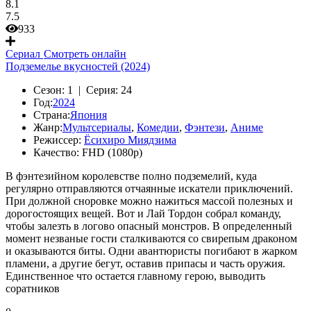
8.1
7.5
933
Сериал
Смотреть онлайн
Подземелье вкусностей (2024)
Сезон:
1 |
Серия:
24
Год:
2024
Страна:
Япония
Жанр:
Мультсериалы
,
Комедии
,
Фэнтези
,
Аниме
Режиссер:
Ёсихиро Миядзима
Качество:
FHD (1080p)
В фэнтезийном королевстве полно подземелий, куда
регулярно отправляются отчаянные искатели приключений.
При должной сноровке можно нажиться массой полезных и
дорогостоящих вещей. Вот и Лай Тордон собрал команду,
чтобы залезть в логово опасный монстров. В определенный
момент незваные гости сталкиваются со свирепым драконом
и оказываются биты. Одни авантюристы погибают в жарком
пламени, а другие бегут, оставив припасы и часть оружия.
Единственное что остается главному герою, выводить
соратников