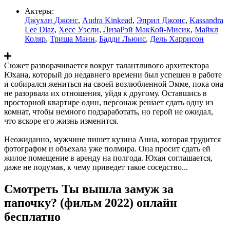
Актеры:
Джухан Джонс
,
Audra Kinkead
,
Эприл Джонс
,
Kassandra
Lee Diaz
,
Хесс Уэсли
,
ЛизаРэй МакКой-Мисик
,
Майкл
Коляр
,
Триша Манн
,
Бадди Льюис
,
Дель Харрисон
Сюжет разворачивается вокруг талантливого архитектора
Юхана, который до недавнего времени был успешен в работе
и собирался жениться на своей возлюбленной Эмме, пока она
не разорвала их отношения, уйдя к другому. Оставшись в
просторной квартире один, персонаж решает сдать одну из
комнат, чтобы немного подзаработать, но герой не ожидал,
что вскоре его жизнь изменится.
Неожиданно, мужчине пишет кузина Анна, которая трудится
фотографом и объехала уже полмира. Она просит сдать ей
жилое помещение в аренду на полгода. Юхан соглашается,
даже не подумав, к чему приведет такое соседство...
Смотреть Ты вышла замуж за
папочку? (фильм 2022) онлайн
бесплатно