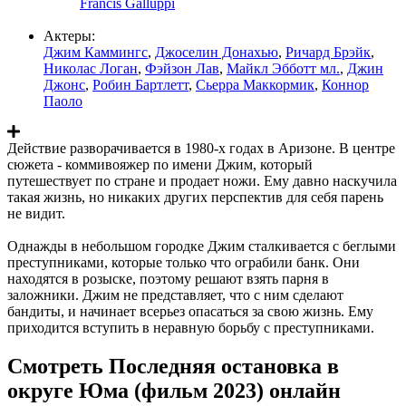
Francis Galluppi
Актеры:
Джим Каммингс
,
Джоселин Донахью
,
Ричард Брэйк
,
Николас Логан
,
Фэйзон Лав
,
Майкл Эбботт мл.
,
Джин
Джонс
,
Робин Бартлетт
,
Сьерра Маккормик
,
Коннор
Паоло
Действие разворачивается в 1980-х годах в Аризоне. В центре
сюжета - коммивояжер по имени Джим, который
путешествует по стране и продает ножи. Ему давно наскучила
такая жизнь, но никаких других перспектив для себя парень
не видит.
Однажды в небольшом городке Джим сталкивается с беглыми
преступниками, которые только что ограбили банк. Они
находятся в розыске, поэтому решают взять парня в
заложники. Джим не представляет, что с ним сделают
бандиты, и начинает всерьез опасаться за свою жизнь. Ему
приходится вступить в неравную борьбу с преступниками.
Смотреть Последняя остановка в
округе Юма (фильм 2023) онлайн