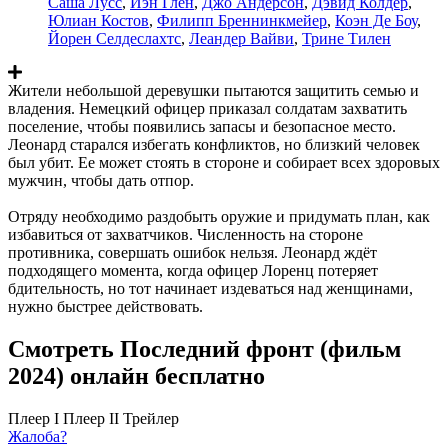
Саша Лусс
,
Иэн Глен
,
Джо Андерсон
,
Дэвид Колдер
,
Юлиан Костов
,
Филипп Бреннинкмейер
,
Коэн Де Боу
,
Йорен Селдеслахтс
,
Леандер Вайви
,
Трине Тилен
Жители небольшой деревушки пытаются защитить семью и
владения. Немецкий офицер приказал солдатам захватить
поселение, чтобы появились запасы и безопасное место.
Леонард старался избегать конфликтов, но близкий человек
был убит. Ее может стоять в стороне и собирает всех здоровых
мужчин, чтобы дать отпор.
Отряду необходимо раздобыть оружие и придумать план, как
избавиться от захватчиков. Численность на стороне
противника, совершать ошибок нельзя. Леонард ждёт
подходящего момента, когда офицер Лоренц потеряет
бдительность, но тот начинает издеваться над женщинами,
нужно быстрее действовать.
Смотреть Последний фронт (фильм
2024) онлайн бесплатно
Плеер I
Плеер II
Трейлер
Жалоба?