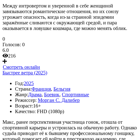
Между интровертом и уверенной в себе женщиной
завязываются романтические отношения, но их союзу
угрожает опасность, когда из-за странной эпидемии
заражённые сливаются с окружающей средой, и пара
оказывается в ловушке кошмара, где можно менять облик.
0
Голосов:
0
6.0
216
Смотреть онлайн
Быстрее ветра (2025)
Год:
2025
Страна:
Франция
,
Бельгия
Жанр:
Драма
,
Боевик
,
Спортивные
Режиссер:
Морган С. Далибер
Возраст:
16+
Качество:
FHD (1080p)
Макс, ранее перспективная участница гонок, отошла от
спортивной карьеры и устроилась на обычную работу. Однако
судьба приводит её к бывшему профессиональному гонщику,
который помогает ей войти в престижную академию, где