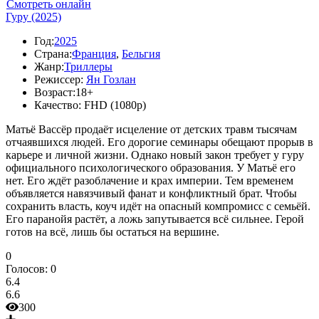
Смотреть онлайн
Гуру (2025)
Год:
2025
Страна:
Франция
,
Бельгия
Жанр:
Триллеры
Режиссер:
Ян Гозлан
Возраст:
18+
Качество:
FHD (1080p)
Матьё Вассёр продаёт исцеление от детских травм тысячам
отчаявшихся людей. Его дорогие семинары обещают прорыв в
карьере и личной жизни. Однако новый закон требует у гуру
официального психологического образования. У Матьё его
нет. Его ждёт разоблачение и крах империи. Тем временем
объявляется навязчивый фанат и конфликтный брат. Чтобы
сохранить власть, коуч идёт на опасный компромисс с семьёй.
Его паранойя растёт, а ложь запутывается всё сильнее. Герой
готов на всё, лишь бы остаться на вершине.
0
Голосов:
0
6.4
6.6
300