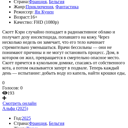
Страна:
Франция
,
Бельгия
Жанр:
Приключения
,
Фантастика
Режиссер:
Ян Кунен
Возраст:
16+
Качество:
FHD (1080p)
Скотт Кэри случайно попадает в радиоактивное облако и
получает дозу инсектицида, попавшего на кожу. Через
несколько недель он замечает, что его тело начинает
стремительно уменьшаться. Врачи бессильны — они не
понимают причины и не могут остановить процесс. Дом, в
котором он жил, превращается в смертельно опасное место.
Скотт прячется в кукольном домике, спасаясь от собственного
кота, а потом оказывается заперт в подвале. Теперь каждый
день — испытание: добыть воду из капель, найти крошки еды,
0
Голосов:
0
193
Смотреть онлайн
Альфа (2025)
Год:
2025
Страна:
Франция
,
Бельгия