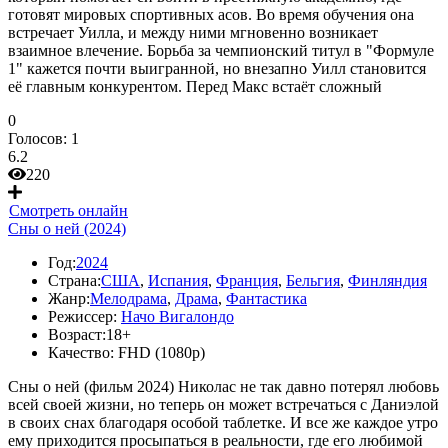
готовят мировых спортивных асов. Во время обучения она
встречает Уилла, и между ними мгновенно возникает
взаимное влечение. Борьба за чемпионский титул в "Формуле
1" кажется почти выигранной, но внезапно Уилл становится
её главным конкурентом. Перед Макс встаёт сложный
0
Голосов:
1
6.2
220
Смотреть онлайн
Сны о ней (2024)
Год:
2024
Страна:
США
,
Испания
,
Франция
,
Бельгия
,
Финляндия
Жанр:
Мелодрама
,
Драма
,
Фантастика
Режиссер:
Начо Вигалондо
Возраст:
18+
Качество:
FHD (1080p)
Сны о ней (фильм 2024) Николас не так давно потерял любовь
всей своей жизни, но теперь он может встречаться с Даниэлой
в своих снах благодаря особой таблетке. И все же каждое утро
ему приходится просыпаться в реальности, где его любимой