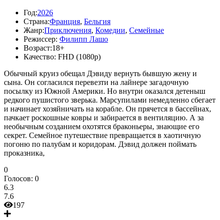
Год:
2026
Страна:
Франция
,
Бельгия
Жанр:
Приключения
,
Комедии
,
Семейные
Режиссер:
Филипп Лашо
Возраст:
18+
Качество:
FHD (1080p)
Обычный круиз обещал Дэвиду вернуть бывшую жену и
сына. Он согласился перевезти на лайнере загадочную
посылку из Южной Америки. Но внутри оказался детеныш
редкого пушистого зверька. Марсупилами немедленно сбегает
и начинает хозяйничать на корабле. Он прячется в бассейнах,
пачкает роскошные ковры и забирается в вентиляцию. А за
необычным созданием охотятся браконьеры, знающие его
секрет. Семейное путешествие превращается в хаотичную
погоню по палубам и коридорам. Дэвид должен поймать
проказника,
0
Голосов:
0
6.3
7.6
197