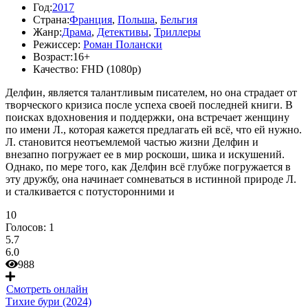
Год:
2017
Страна:
Франция
,
Польша
,
Бельгия
Жанр:
Драма
,
Детективы
,
Триллеры
Режиссер:
Роман Полански
Возраст:
16+
Качество:
FHD (1080p)
Делфин, является талантливым писателем, но она страдает от
творческого кризиса после успеха своей последней книги. В
поисках вдохновения и поддержки, она встречает женщину
по имени Л., которая кажется предлагать ей всё, что ей нужно.
Л. становится неотъемлемой частью жизни Делфин и
внезапно погружает ее в мир роскоши, шика и искушений.
Однако, по мере того, как Делфин всё глубже погружается в
эту дружбу, она начинает сомневаться в истинной природе Л.
и сталкивается с потусторонними и
10
Голосов:
1
5.7
6.0
988
Смотреть онлайн
Тихие бури (2024)