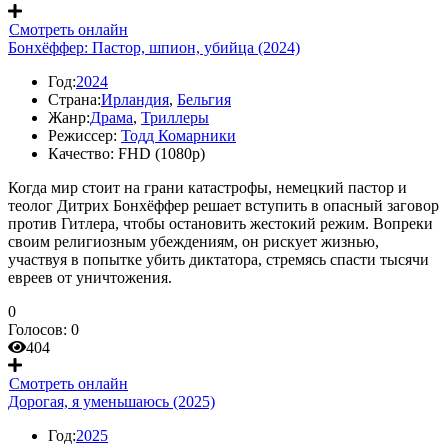
Смотреть онлайн
Бонхёффер: Пастор, шпион, убийца (2024)
Год:
2024
Страна:
Ирландия
,
Бельгия
Жанр:
Драма
,
Триллеры
Режиссер:
Тодд Комарники
Качество:
FHD (1080p)
Когда мир стоит на грани катастрофы, немецкий пастор и
теолог Дитрих Бонхёффер решает вступить в опасный заговор
против Гитлера, чтобы остановить жестокий режим. Вопреки
своим религиозным убеждениям, он рискует жизнью,
участвуя в попытке убить диктатора, стремясь спасти тысячи
евреев от уничтожения.
0
Голосов:
0
404
Смотреть онлайн
Дорогая, я уменьшаюсь (2025)
Год:
2025