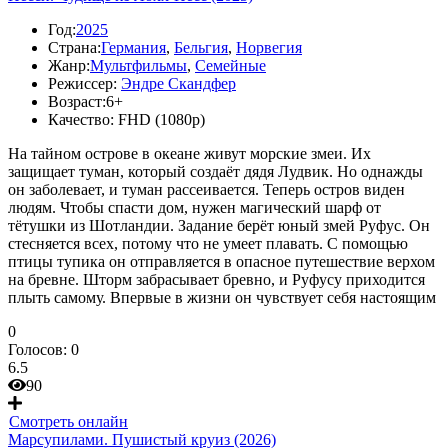
Год:
2025
Страна:
Германия
,
Бельгия
,
Норвегия
Жанр:
Мультфильмы
,
Семейные
Режиссер:
Эндре Скандфер
Возраст:
6+
Качество:
FHD (1080p)
На тайном острове в океане живут морские змеи. Их
защищает туман, который создаёт дядя Лудвик. Но однажды
он заболевает, и туман рассеивается. Теперь остров виден
людям. Чтобы спасти дом, нужен магический шарф от
тётушки из Шотландии. Задание берёт юный змей Руфус. Он
стесняется всех, потому что не умеет плавать. С помощью
птицы тупика он отправляется в опасное путешествие верхом
на бревне. Шторм забрасывает бревно, и Руфусу приходится
плыть самому. Впервые в жизни он чувствует себя настоящим
0
Голосов:
0
6.5
90
Смотреть онлайн
Марсупилами. Пушистый круиз (2026)