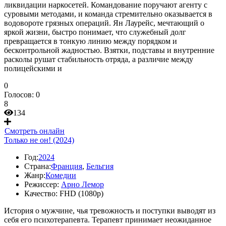
ликвидации наркосетей. Командование поручают агенту с
суровыми методами, и команда стремительно оказывается в
водовороте грязных операций. Ян Лаурейс, мечтающий о
яркой жизни, быстро понимает, что служебный долг
превращается в тонкую линию между порядком и
бесконтрольной жадностью. Взятки, подставы и внутренние
расколы рушат стабильность отряда, а различие между
полицейскими и
0
Голосов:
0
8
134
Смотреть онлайн
Только не он! (2024)
Год:
2024
Страна:
Франция
,
Бельгия
Жанр:
Комедии
Режиссер:
Арно Лемор
Качество:
FHD (1080p)
История о мужчине, чья тревожность и поступки выводят из
себя его психотерапевта. Терапевт принимает неожиданное