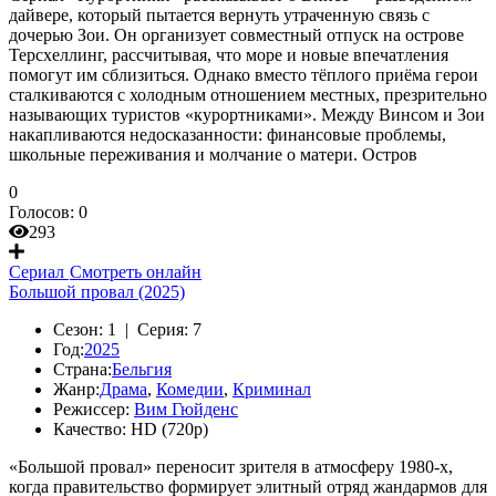
дайвере, который пытается вернуть утраченную связь с
дочерью Зои. Он организует совместный отпуск на острове
Терсхеллинг, рассчитывая, что море и новые впечатления
помогут им сблизиться. Однако вместо тёплого приёма герои
сталкиваются с холодным отношением местных, презрительно
называющих туристов «курортниками». Между Винсом и Зои
накапливаются недосказанности: финансовые проблемы,
школьные переживания и молчание о матери. Остров
0
Голосов:
0
293
Сериал
Смотреть онлайн
Большой провал (2025)
Сезон:
1 |
Серия:
7
Год:
2025
Страна:
Бельгия
Жанр:
Драма
,
Комедии
,
Криминал
Режиссер:
Вим Гюйденс
Качество:
HD (720p)
«Большой провал» переносит зрителя в атмосферу 1980-х,
когда правительство формирует элитный отряд жандармов для