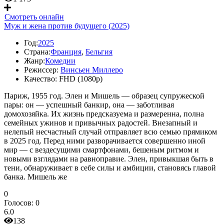
Смотреть онлайн
Муж и жена против будущего (2025)
Год:
2025
Страна:
Франция
,
Бельгия
Жанр:
Комедии
Режиссер:
Винсьен Миллеро
Качество:
FHD (1080p)
Париж, 1955 год. Элен и Мишель — образец супружеской
пары: он — успешный банкир, она — заботливая
домохозяйка. Их жизнь предсказуема и размеренна, полна
семейных ужинов и привычных радостей. Внезапный и
нелепый несчастный случай отправляет всю семью прямиком
в 2025 год. Перед ними разворачивается совершенно иной
мир — с вездесущими смартфонами, бешеным ритмом и
новыми взглядами на равноправие. Элен, привыкшая быть в
тени, обнаруживает в себе силы и амбиции, становясь главой
банка. Мишель же
0
Голосов:
0
6.0
138