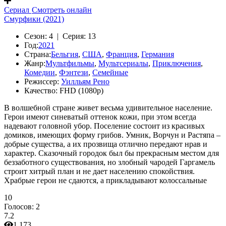
Сериал
Смотреть онлайн
Смурфики (2021)
Сезон:
4 |
Серия:
13
Год:
2021
Страна:
Бельгия
,
США
,
Франция
,
Германия
Жанр:
Мультфильмы
,
Мультсериалы
,
Приключения
,
Комедии
,
Фэнтези
,
Семейные
Режиссер:
Уилльям Рено
Качество:
FHD (1080p)
В волшебной стране живет весьма удивительное население.
Герои имеют синеватый оттенок кожи, при этом всегда
надевают головной убор. Поселение состоит из красивых
домиков, имеющих форму грибов. Умник, Ворчун и Растяпа –
добрые существа, а их прозвища отлично передают нрав и
характер. Сказочный городок был бы прекрасным местом для
беззаботного существования, но злобный чародей Гаргамель
строит хитрый план и не дает населению спокойствия.
Храбрые герои не сдаются, а прикладывают колоссальные
10
Голосов:
2
7.2
1 173