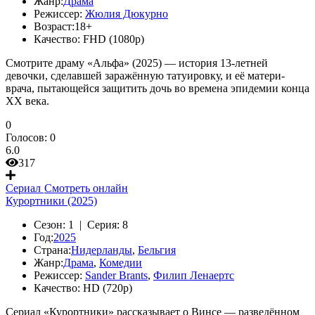
Жанр:
Драма
Режиссер:
Жюлия Дюкурно
Возраст:
18+
Качество:
FHD (1080p)
Смотрите драму «Альфа» (2025) — история 13-летней
девочки, сделавшей заражённую татуировку, и её матери-
врача, пытающейся защитить дочь во времена эпидемии конца
XX века.
0
Голосов:
0
6.0
317
Сериал
Смотреть онлайн
Курортники (2025)
Сезон:
1 |
Серия:
8
Год:
2025
Страна:
Нидерланды
,
Бельгия
Жанр:
Драма
,
Комедии
Режиссер:
Sander Brants
,
Филип Ленаертс
Качество:
HD (720p)
Сериал «Курортники» рассказывает о Винсе — разведённом