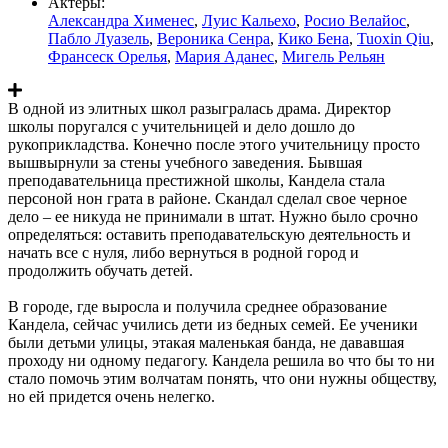
Актеры:
Александра Хименес
,
Луис Кальехо
,
Росио Велайос
,
Пабло Луазель
,
Вероника Сенра
,
Кико Бена
,
Tuoxin Qiu
,
Франсеск Орелья
,
Мария Аданес
,
Мигель Рельян
В одной из элитных школ разыгралась драма. Директор
школы поругался с учительницей и дело дошло до
рукоприкладства. Конечно после этого учительницу просто
вышвырнули за стены учебного заведения. Бывшая
преподавательница престижной школы, Кандела стала
персоной нон грата в районе. Скандал сделал свое черное
дело – ее никуда не принимали в штат. Нужно было срочно
определяться: оставить преподавательскую деятельность и
начать все с нуля, либо вернуться в родной город и
продолжить обучать детей.
В городе, где выросла и получила среднее образование
Кандела, сейчас учились дети из бедных семей. Ее ученики
были детьми улицы, этакая маленькая банда, не дававшая
проходу ни одному педагогу. Кандела решила во что бы то ни
стало помочь этим волчатам понять, что они нужны обществу,
но ей придется очень нелегко.