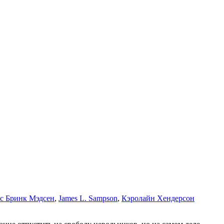
с Бринк Мэдсен
,
James L. Sampson
,
Кэролайн Хендерсон