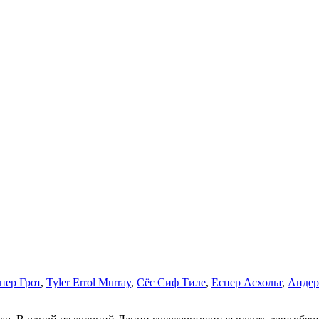
пер Грот
,
Tyler Errol Murray
,
Сёс Сиф Тиле
,
Еспер Асхольт
,
Андер