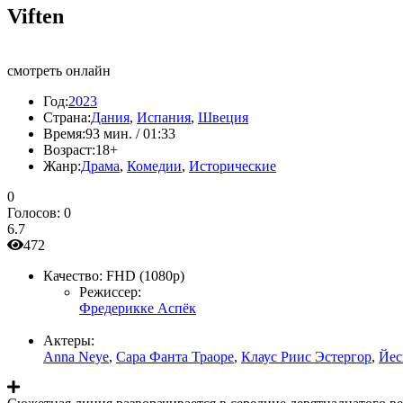
Viften
смотреть онлайн
Год:
2023
Страна:
Дания
,
Испания
,
Швеция
Время:
93 мин. / 01:33
Возраст:
18+
Жанр:
Драма
,
Комедии
,
Исторические
0
Голосов:
0
6.7
472
Качество:
FHD (1080p)
Режиссер:
Фредерикке Аспёк
Актеры:
Anna Neye
,
Сара Фанта Траоре
,
Клаус Риис Эстергор
,
Йес