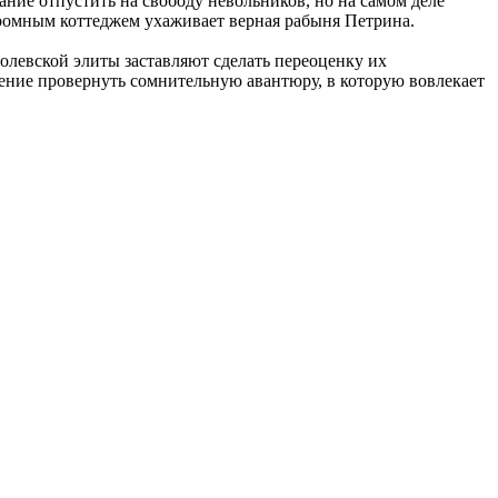
ание отпустить на свободу невольников, но на самом деле
громным коттеджем ухаживает верная рабыня Петрина.
левской элиты заставляют сделать переоценку их
шение провернуть сомнительную авантюру, в которую вовлекает