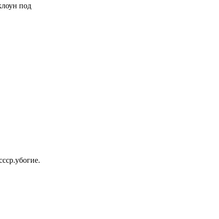
 клоун под
ссср.убогие.