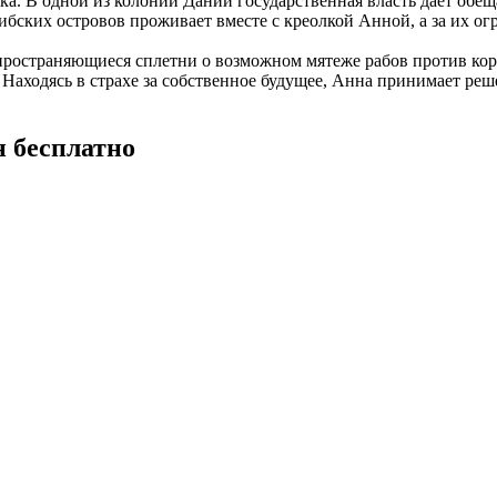
ка. В одной из колоний Дании государственная власть дает обещ
рибских островов проживает вместе с креолкой Анной, а за их о
ространяющиеся сплетни о возможном мятеже рабов против коро
 Находясь в страхе за собственное будущее, Анна принимает ре
 бесплатно