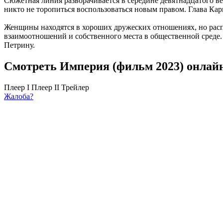
Сюжетная линия разворачивается в середине девятнадцатого ве
никто не торопиться воспользоваться новым правом. Глава Ка
Женщины находятся в хороших дружеских отношениях, но расп
взаимоотношений и собственного места в общественной среде.
Петрину.
Смотреть Империя (фильм 2023) онлайн
Плеер I
Плеер II
Трейлер
Жалоба?