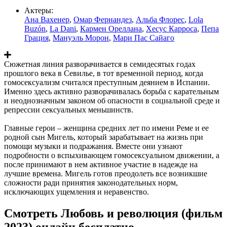
Актеры:
Ана Вахенер
,
Омар Фернандез
,
Альба Флорес
,
Lola
Buzón
,
La Dani
,
Кармен Ореллана
,
Хесус Карроса
,
Пепа
Грация
,
Мануэль Морон
,
Мари Пас Сайаго
Сюжетная линия разворачивается в семидесятых годах
прошлого века в Севилье, в тот временной период, когда
гомосексуализм считался преступным деянием в Испании.
Именно здесь активно разворачивалась борьба с карательным
и неоднозначным законом об опасности в социальной среде и
репрессии сексуальных меньшинств.
Главные герои – женщина средних лет по имени Реме и ее
родной сын Мигель, который зарабатывает на жизнь при
помощи музыки и подражания. Вместе они узнают
подробности о вспыхивающем гомосексуальном движении, а
после принимают в нем активное участие в надежде на
лучшие времена. Мигель готов преодолеть все возникшие
сложности ради принятия законодательных норм,
исключающих ущемления и неравенство.
Смотреть Любовь и революция (фильм
2023) онлайн бесплатно