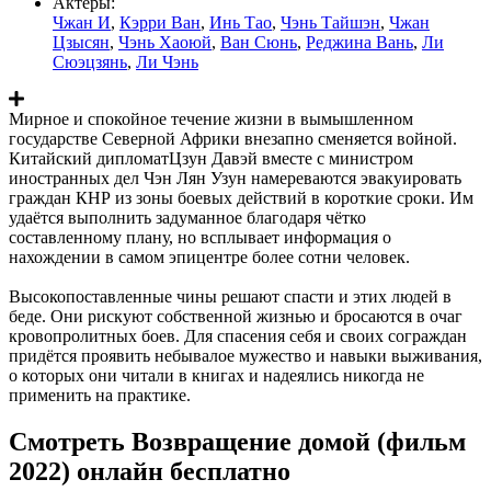
Актеры:
Чжан И
,
Кэрри Ван
,
Инь Тао
,
Чэнь Тайшэн
,
Чжан
Цзысян
,
Чэнь Хаоюй
,
Ван Сюнь
,
Реджина Вань
,
Ли
Сюэцзянь
,
Ли Чэнь
Мирное и спокойное течение жизни в вымышленном
государстве Северной Африки внезапно сменяется войной.
Китайский дипломатЦзун Давэй вместе с министром
иностранных дел Чэн Лян Узун намереваются эвакуировать
граждан КНР из зоны боевых действий в короткие сроки. Им
удаётся выполнить задуманное благодаря чётко
составленному плану, но всплывает информация о
нахождении в самом эпицентре более сотни человек.
Высокопоставленные чины решают спасти и этих людей в
беде. Они рискуют собственной жизнью и бросаются в очаг
кровопролитных боев. Для спасения себя и своих сограждан
придётся проявить небывалое мужество и навыки выживания,
о которых они читали в книгах и надеялись никогда не
применить на практике.
Смотреть Возвращение домой (фильм
2022) онлайн бесплатно