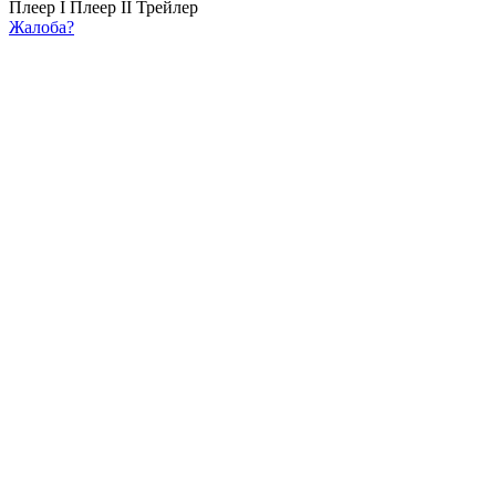
Плеер I
Плеер II
Трейлер
Жалоба?