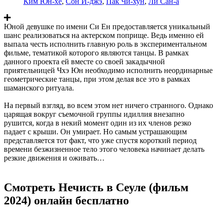
Ким Юн-хе
,
Сон И-джэ
,
Пак Чи-хун
,
Ли Сан-а
Юной девушке по имени Си Ен предоставляется уникальный
шанс реализоваться на актерском поприще. Ведь именно ей
выпала честь исполнить главную роль в экспериментальном
фильме, тематикой которого являются танцы. В рамках
данного проекта ей вместе со своей закадычной
приятельницей Чхэ Юн необходимо исполнить неординарные
геометрические танцы, при этом делая все это в рамках
шаманского ритуала.
На первый взгляд, во всем этом нет ничего странного. Однако
царящая вокруг съемочной группы идиллия внезапно
рушится, когда в некий момент один из их членов резко
падает с крыши. Он умирает. Но самым устрашающим
представляется тот факт, что уже спустя короткий период
времени безжизненное тело этого человека начинает делать
резкие движения и оживать…
Смотреть Нечисть в Сеуле (фильм
2024) онлайн бесплатно