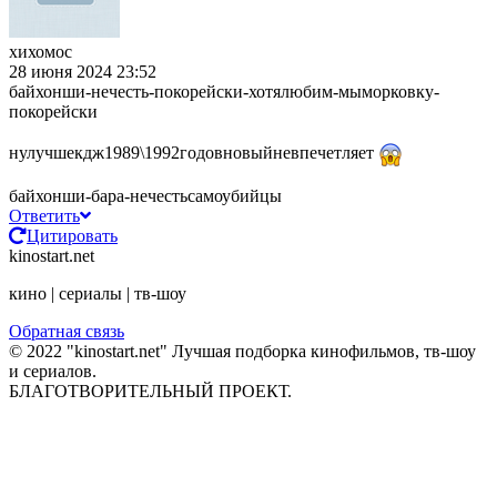
хихомос
28 июня 2024 23:52
байхонши-нечесть-покорейски-хотялюбим-мыморковку-
покорейски
нулучшекдж1989\1992годовновыйневпечетляет
байхонши-бара-нечестьсамоубийцы
Ответить
Цитировать
kinostart.net
кино | сериалы | тв-шоу
Обратная связь
© 2022 "kinostart.net" Лучшая подборка кинофильмов, тв-шоу
и сериалов.
БЛАГОТВОРИТЕЛЬНЫЙ ПРОЕКТ.